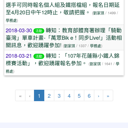
選手可同時報名個人組及鐵搭檔組，報名日期延
至4月20日中午12時止，敬請把握。
(
劉家琪
/ 1499 /
學務處
)
2018-03-30
轉知：教育部體育署辦理「騎動
活動
臺灣」單車計畫-「萬眾Bik e！同步Live!」活動相
關訊息，歡迎踴躍參加!
(
劉家琪
/ 1337 /
學務處
)
2018-03-21
轉知：「107年花蓮縣小鐵人錦
活動
標賽活動」，歡迎踴躍報名參加。
(
劉家琪
/ 1641 /
學
務處
)
(目前頁次)
下一頁
最後頁
«
‹
1
2
3
4
5
6
›
»