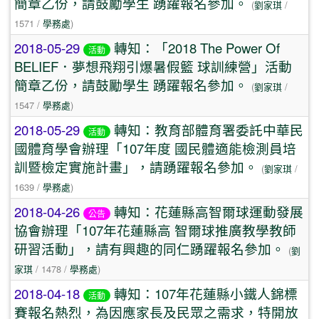
簡章乙份，請鼓勵學生 踴躍報名參加。
(
劉家琪
/
1571 /
學務處
)
2018-05-29
轉知：「2018 The Power Of
活動
BELIEF．夢想飛翔引爆暑假籃 球訓練營」活動
簡章乙份，請鼓勵學生 踴躍報名參加。
(
劉家琪
/
1547 /
學務處
)
2018-05-29
轉知：教育部體育署委託中華民
活動
國體育學會辦理「107年度 國民體適能檢測員培
訓暨檢定實施計畫」，請踴躍報名參加。
(
劉家琪
/
1639 /
學務處
)
2018-04-26
轉知：花蓮縣高智爾球運動發展
公告
協會辦理「107年花蓮縣高 智爾球推廣教學教師
研習活動」，請有興趣的同仁踴躍報名參加。
(
劉
家琪
/ 1478 /
學務處
)
2018-04-18
轉知：107年花蓮縣小鐵人錦標
活動
賽報名熱烈，為因應家長及民眾之需求，特開放