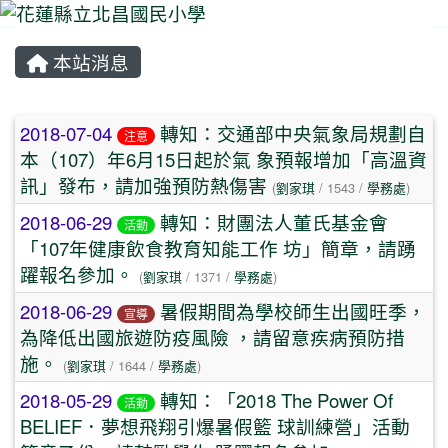
本站消息
⏸
文章列表
2018-07-04
轉知：交通部中央氣象局規劃自
注意
本（107）年6月15日起於氣 象預報增加「高溫資
訊」發布，請加強預防熱傷害
(
劉家琪
/ 1543 /
學務處
)
2018-06-29
轉知：財團法人董氏基金會
活動
「107年健康飲食教育知能工作 坊」簡章，請踴
躍報名參加。
(
劉家琪
/ 1371 /
學務處
)
2018-06-29
暑假期間為學校師生出國旺季，
宣導
為降低出國旅遊防疫風險 ，請留意疾病預防措
施。
(
劉家琪
/ 1644 /
學務處
)
2018-05-29
轉知：「2018 The Power Of
活動
BELIEF．夢想飛翔引爆暑假籃 球訓練營」活動