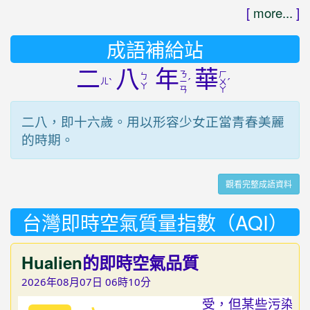
[
more...
]
成語補給站
二
八
年
華
ㄋ
ㄏ
ㄅ
ㄦ
ˋ
ˊ
ˊ
ㄧ
ㄨ
ㄚ
ㄢ
ㄚ
二八，即十六歲。用以形容少女正當青春美麗
的時期。
觀看完整成語資料
台灣即時空氣質量指數（AQI）
Hualien
的即時空氣品質
2026年08月07日 06時10分