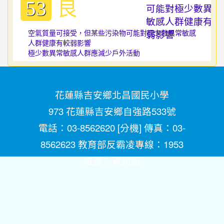
良
53
空氣質量可接受，但某些污染物可能對極少數異常敏感
人群健康有較弱影響
極少數異常敏感人群應減少戶外活動
花蓮縣吉安鄉北昌國民小學
973 花蓮縣吉安鄉自強路533號
電話：03-8562620 [
分機
] 傳真：03-
8562623 教育部反霸凌專線：1953
維護：
資訊組