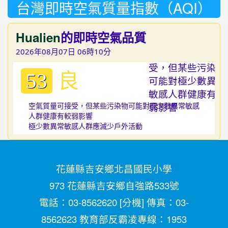
台灣即時空氣質量指數（AQI）
Hualien
的即時空氣品質
2026年08月07日 06時10分
良
53
空氣質量可接受，但某些污染物可能對極少數異常敏感
人群健康有較弱影響
極少數異常敏感人群應減少戶外活動
花蓮縣吉安鄉北昌國民小學
973 花蓮縣吉安鄉自強路533號
電話：03-8562620 [
分機
] 傳真：03-
8562623 教育部反霸凌專線：1953