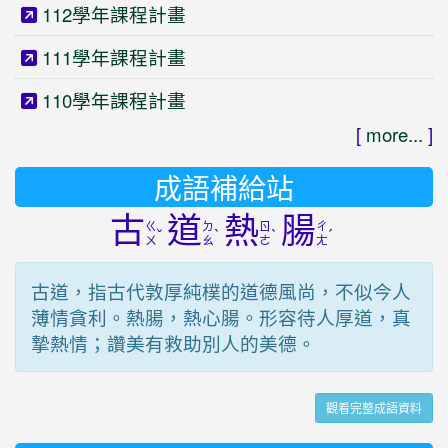
112學年課程計畫
111學年課程計畫
110學年課程計畫
[
more...
]
成語補給站
古
道
熱
腸
ㄍ
ㄉ
ㄖ
ㄔ
ˇ
ˋ
ˋ
ˊ
ㄨ
ㄠ
ㄜ
ㄤ
古道，指古代敦厚純樸的道德風尚，不似今人
薄情貪利。熱腸，熱心腸。形容待人厚道，真
摯熱情；讚美有救助別人的美德。
觀看完整成語資料