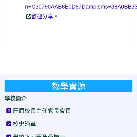
n=C30790AAB6E0D67Damp;sms=36A0BB3
歡迎分享。
教學資源
學校簡介
歷屆校長主任家長會長
校史沿革
學校平面圖及分機表