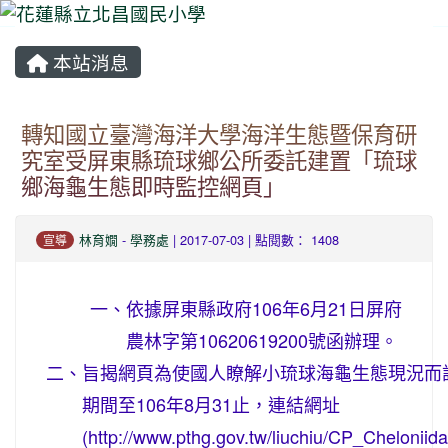
本站消息
⏸
轉知國立臺灣海洋大學海洋生態暨保育研
究室受屏東縣琉球鄉公所委託建置「琉球
鄉海龜生態即時監控網頁」
林育嫺
-
學務處
| 2017-07-03 | 點閱數： 1408
宣導
一、
依據屏東縣政府106年6月21日屏府
農林字第10620619200號函辦理。
二、
旨揭網頁為使國人瞭解小琉球海龜生態現況而
期間至106年8月31止，連結網址
(http://www.pthg.gov.tw/liuchiu/CP_Cheloniid