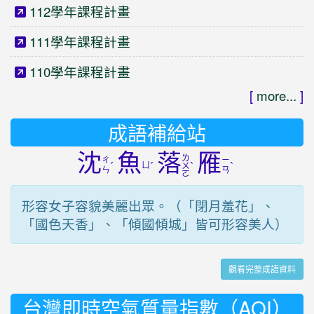
112學年課程計畫
111學年課程計畫
110學年課程計畫
[
more...
]
成語補給站
沈
魚
落
雁
ㄌ
ㄔ
ㄧ
ˊ
ㄩ
ˊ
ˋ
ˋ
ㄨ
ㄣ
ㄢ
ㄛ
形容女子容貌美麗出眾。（「閉月羞花」、
「國色天香」、「傾國傾城」皆可形容美人）
觀看完整成語資料
台灣即時空氣質量指數（AQI）