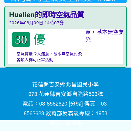
Hualien
的即時空氣品質
2026年08月09日 14時07分
優
30
空氣質量令人滿意，基本無空氣污染
各類人群可正常活動
花蓮縣吉安鄉北昌國民小學
973 花蓮縣吉安鄉自強路533號
電話：03-8562620 [
分機
] 傳真：03-
8562623 教育部反霸凌專線：1953
維護：
資訊組