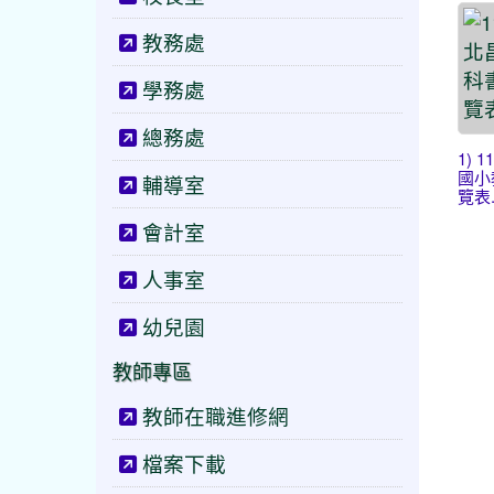
教務處
學務處
總務處
1) 
國小
輔導室
覽表.
會計室
人事室
幼兒園
教師專區
教師在職進修網
檔案下載