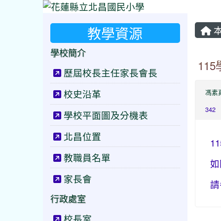
教學資源
本
學校簡介
11
歷屆校長主任家長會長
校史沿革
馮素
342
學校平面圖及分機表
北昌位置
1
教職員名單
如
家長會
請
行政處室
校長室