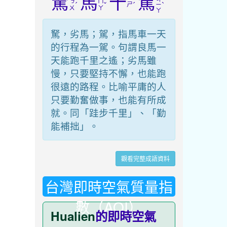
駑
馬
十
駕
ㄋ
ㄇ
ˊ
ˇ
ㄕ
ˊ
ˋ
ㄧ
ㄨ
ㄚ
ㄚ
駑，劣馬；駕，指馬車一天
的行程為一駕。句謂良馬一
天能跑千里之遙；劣馬雖
慢，只要堅持不懈，也能跑
很遠的路程。比喻平庸的人
只要勤奮做事，也能有所成
就。同「跬步千里」、「勤
能補拙」。
觀看完整成語資料
台灣即時空氣質量指
數（AQI）
Hualien
的即時空氣