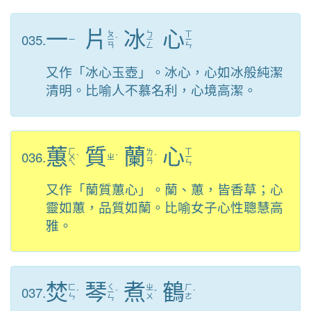
一
片
冰
心
ㄆ
ㄅ
ㄒ
035.
ㄧ
ㄧ
ˋ
ㄧ
ㄧ
ㄢ
ㄥ
ㄣ
又作「冰心玉壺」。冰心，心如冰般純潔
清明。比喻人不慕名利，心境高潔。
蕙
質
蘭
心
ㄏ
ㄒ
036.
ㄌ
ㄨ
ˋ
ㄓ
ˊ
ˊ
ㄧ
ㄢ
ㄟ
ㄣ
又作「蘭質蕙心」。蘭、蕙，皆香草；心
靈如蕙，品質如蘭。比喻女子心性聰慧高
雅。
焚
琴
煮
鶴
ㄑ
037.
ㄈ
ㄓ
ㄏ
ˊ
ㄧ
ˊ
ˇ
ˋ
ㄣ
ㄨ
ㄜ
ㄣ