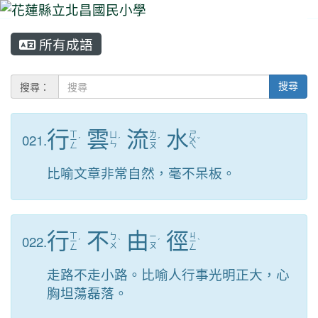
所有成語
⏸
搜尋：
搜尋
行
雲
流
水
ㄒ
ㄌ
ㄕ
021.
ㄩ
ㄧ
ˊ
ˊ
ㄧ
ˊ
ㄨ
ˇ
ㄣ
ㄥ
ㄡ
ㄟ
比喻文章非常自然，毫不呆板。
行
不
由
徑
ㄒ
ㄐ
022.
ㄅ
ㄧ
ㄧ
ˊ
ˋ
ˊ
ㄧ
ˋ
ㄨ
ㄡ
ㄥ
ㄥ
走路不走小路。比喻人行事光明正大，心
胸坦蕩磊落。