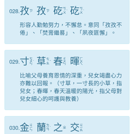
孜
孜
矻
矻
028.
ㄎ
ㄎ
ㄗ
ㄗ
ˋ
ˋ
ㄨ
ㄨ
形容人勤勉努力，不懈怠。意同「孜孜不
倦」、「焚膏繼晷」、「夙夜匪懈」。
寸
草
春
暉
ㄘ
ㄔ
ㄏ
029.
ㄘ
ㄨ
ˋ
ˇ
ㄨ
ㄨ
ㄠ
ㄣ
ㄣ
ㄟ
比喻父母養育恩情的深重，兒女竭盡心力
亦難以回報。（寸草，一寸長的小草，指
兒女；春暉，春天溫暖的陽光，指父母對
兒女細心的呵護與教養）
金
蘭
之
交
ㄐ
ㄐ
030.
ㄌ
ㄧ
ˊ
ㄓ
ㄧ
ㄢ
ㄣ
ㄠ