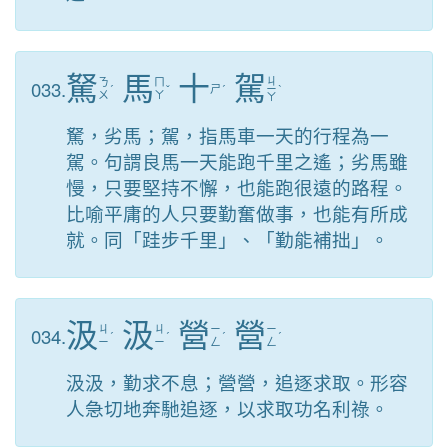
駑
馬
十
駕
ㄐ
033.
ㄋ
ㄇ
ˊ
ˇ
ㄕ
ˊ
ㄧ
ˋ
ㄨ
ㄚ
ㄚ
駑，劣馬；駕，指馬車一天的行程為一
駕。句謂良馬一天能跑千里之遙；劣馬雖
慢，只要堅持不懈，也能跑很遠的路程。
比喻平庸的人只要勤奮做事，也能有所成
就。同「跬步千里」、「勤能補拙」。
汲
汲
營
營
034.
ㄐ
ㄐ
ㄧ
ㄧ
ˊ
ˊ
ˊ
ˊ
ㄧ
ㄧ
ㄥ
ㄥ
汲汲，勤求不息；營營，追逐求取。形容
人急切地奔馳追逐，以求取功名利祿。