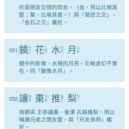
形容朋友交情的契合。（金，用以比喻其
堅；蘭，比喻其香。）與「莫逆之交」、
「金石之交」義近。
鏡
花
水
月
ㄐ
ㄏ
ㄕ
031.
ㄩ
ㄧ
ˋ
ㄨ
ㄨ
ˇ
ˋ
ㄝ
ㄥ
ㄚ
ㄟ
鏡中的影像，水裡的月亮。比喻虛幻不實
在。同「鏡像水月」。
讓
棗
推
梨
ㄊ
032.
ㄖ
ㄗ
ㄌ
ˋ
ˇ
ㄨ
ˊ
ㄤ
ㄠ
ㄧ
ㄟ
南朝梁 王泰讓棗，後漢 孔融推梨。用以
稱讚兄弟之間友愛。與「兄友弟恭」義
近。