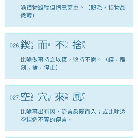
喻禮物雖輕但情意甚重。（鵝毛，指物品
微薄）
鍥
而
不
捨
ㄑ
026.
ㄅ
ㄕ
ㄧ
ˋ
ㄦ
ˊ
ˋ
ˇ
ㄨ
ㄜ
ㄝ
比喻做事持之以恆，堅持不懈。（鍥，雕
刻；捨，停止）
空
穴
來
風
ㄎ
ㄒ
027.
ㄌ
ㄈ
ㄨ
ㄩ
ˋ
ˊ
ㄞ
ㄥ
ㄥ
ㄝ
比喻事出有因，流言乘隙而入；或比喻憑
空捏造不實的傳言。