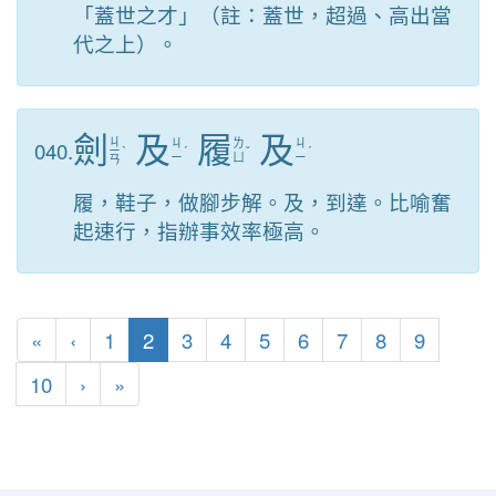
「蓋世之才」（註：蓋世，超過、高出當
代之上）。
劍
及
履
及
ㄐ
040.
ㄐ
ㄌ
ㄐ
ㄧ
ˋ
ˊ
ˇ
ˊ
ㄧ
ㄩ
ㄧ
ㄢ
履，鞋子，做腳步解。及，到達。比喻奮
起速行，指辦事效率極高。
第一頁
上一頁
(目前頁次)
«
‹
1
2
3
4
5
6
7
8
9
下一頁
最後頁
10
›
»