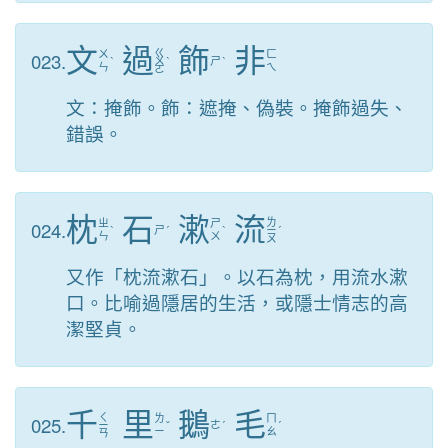
文
過
飾
非
ㄍ
023.
ㄨ
ㄈ
ˋ
ㄨ
ˋ
ㄕ
ˋ
ㄣ
ㄟ
ㄛ
文：掩飾。飾：遮掩、偽裝。掩飾過失、
錯誤。
枕
石
漱
流
ㄌ
024.
ㄓ
ㄕ
ˋ
ㄕ
ˊ
ˋ
ㄧ
ˊ
ㄣ
ㄨ
ㄡ
又作「枕流漱石」。以石為枕，用流水漱
口。比喻過隱居的生活，或隱士情志的高
潔堅貞。
千
里
鵝
毛
ㄑ
025.
ㄌ
ㄇ
ㄧ
ˇ
ㄜ
ˊ
ˊ
ㄧ
ㄠ
ㄢ