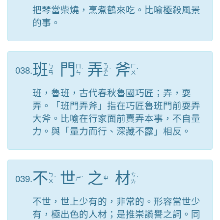
把琴當柴燒，烹煮鶴來吃。比喻極殺風景
的事。
班
門
弄
斧
ㄋ
038.
ㄅ
ㄇ
ㄈ
ˊ
ㄨ
ˋ
ˇ
ㄢ
ㄣ
ㄨ
ㄥ
班，魯班，古代春秋魯國巧匠；弄，耍
弄。「班門弄斧」指在巧匠魯班門前耍弄
大斧。比喻在行家面前賣弄本事，不自量
力。與「量力而行、深藏不露」相反。
不
世
之
材
039.
ㄅ
ㄘ
ˊ
ㄕ
ˋ
ㄓ
ˊ
ㄨ
ㄞ
不世，世上少有的，非常的。形容當世少
有，極出色的人材；是推崇讚譽之詞。同