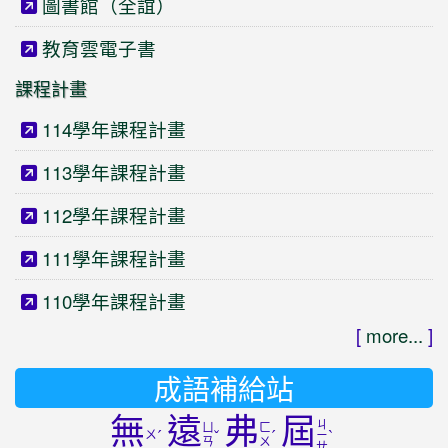
圖書館（全誼）
教育雲電子書
課程計畫
114學年課程計畫
113學年課程計畫
112學年課程計畫
111學年課程計畫
110學年課程計畫
[
more...
]
成語補給站
無
遠
弗
屆
ㄐ
ㄩ
ㄈ
ㄨ
ˊ
ˇ
ˊ
ˋ
ㄧ
ㄢ
ㄨ
ㄝ