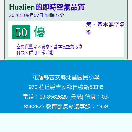
Hualien
的即時空氣品質
2026年08月07日 13時27分
優
50
空氣質量令人滿意，基本無空氣污染
各類人群可正常活動
花蓮縣吉安鄉北昌國民小學
973 花蓮縣吉安鄉自強路533號
電話：03-8562620 [
分機
] 傳真：03-
8562623 教育部反霸凌專線：1953
維護：
資訊組