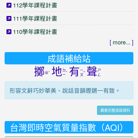
112學年課程計畫
111學年課程計畫
110學年課程計畫
[
more...
]
成語補給站
擲
地
有
聲
ㄉ
ㄧ
ㄕ
ㄓ
ˊ
ˋ
ˇ
ㄧ
ㄡ
ㄥ
形容文辭巧妙華美、說話音韻鏗鏘一有致。
觀看完整成語資料
台灣即時空氣質量指數（AQI）