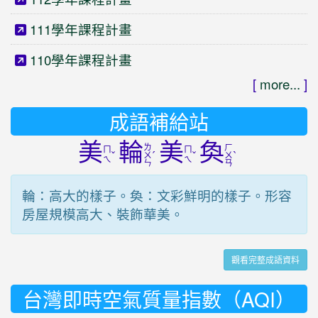
111學年課程計畫
110學年課程計畫
[
more...
]
成語補給站
美
輪
美
奐
ㄌ
ㄏ
ㄇ
ㄇ
ˇ
ˊ
ˇ
ˋ
ㄨ
ㄨ
ㄟ
ㄟ
ㄣ
ㄢ
輪：高大的樣子。奐：文彩鮮明的樣子。形容
房屋規模高大、裝飾華美。
觀看完整成語資料
台灣即時空氣質量指數（AQI）