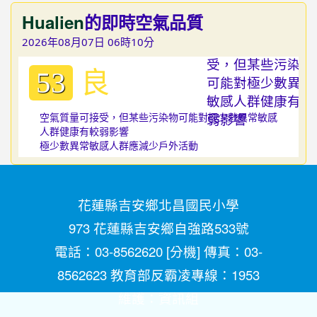
Hualien
的即時空氣品質
2026年08月07日 06時10分
良
53
空氣質量可接受，但某些污染物可能對極少數異常敏感
人群健康有較弱影響
極少數異常敏感人群應減少戶外活動
花蓮縣吉安鄉北昌國民小學
973 花蓮縣吉安鄉自強路533號
電話：03-8562620 [
分機
] 傳真：03-
8562623 教育部反霸凌專線：1953
維護：
資訊組