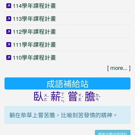
114學年課程計畫
113學年課程計畫
112學年課程計畫
111學年課程計畫
110學年課程計畫
[
more...
]
成語補給站
臥
薪
嘗
膽
ㄒ
ㄨ
ㄔ
ㄉ
ˋ
ˊ
ˇ
ㄧ
ㄛ
ㄤ
ㄢ
ㄣ
躺在柴草上嘗苦膽，比喻刻苦發憤的精神。
觀看完整成語資料