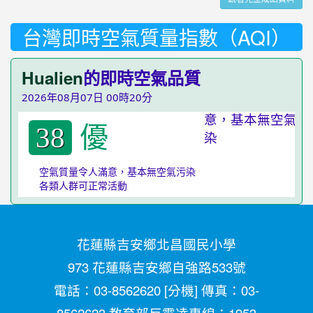
台灣即時空氣質量指數（AQI）
Hualien
的即時空氣品質
2026年08月07日 00時20分
優
38
空氣質量令人滿意，基本無空氣污染
各類人群可正常活動
花蓮縣吉安鄉北昌國民小學
973 花蓮縣吉安鄉自強路533號
電話：03-8562620 [
分機
] 傳真：03-