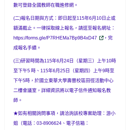
數可登錄全國教師在職進修網。
(
二
)
報名日期與方式：即日起至
115
年
6
月
10
日止或
額滿截止。一律採取線上報名，請逕至報名網址：
https://forms.gle/P7RHEMa7Bp9B4xD47
，完
成報名手續。
(
三
)
研習時間為
115
年
6
月
24
日（星期三）上午
10
時
至下午
5
時、
115
年
6
月
25
日（星期四）上午
9
時至
下午
5
時，於國立東華大學壽豐校區田徑活動中心
二樓會議室，詳細資訊將以電子信件通知報名教
師。
★如有相關詢問事項，請洽詢該校專案助理：游小
姐（電話：
03-8906624
、電子信箱：