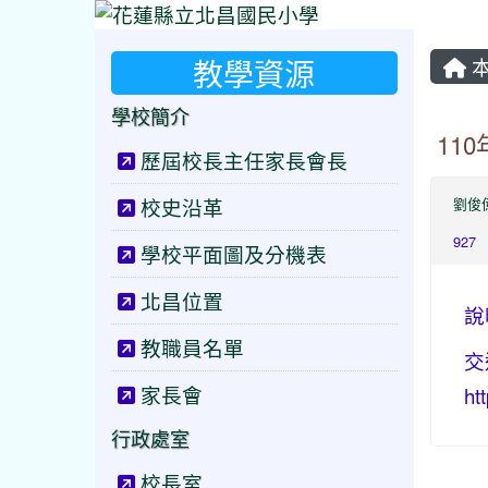
教學資源
本
學校簡介
11
歷屆校長主任家長會長
校史沿革
劉俊
927
學校平面圖及分機表
北昌位置
說
教職員名單
交
家長會
ht
行政處室
校長室