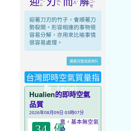
迎
刃
而
解
ㄧ
ㄖ
ˊ
ˋ
ㄦ
ˊ
ˇ
ㄧ
ㄥ
ㄣ
ㄝ
迎著刀刃的竹子，會順著刀
勢裂開。形容相連的事物很
容易分解，亦用來比喻事情
很容易處理。
觀看完整成語資料
台灣即時空氣質量指
數（AQI）
Hualien
的即時空氣
品質
2026年08月09日 03時07分
優
34