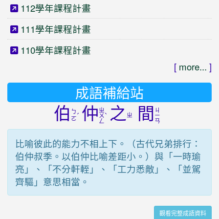
112學年課程計畫
111學年課程計畫
110學年課程計畫
[
more...
]
成語補給站
伯
仲
之
間
ㄓ
ㄐ
ㄅ
ˊ
ˋ
ㄓ
ㄨ
ㄧ
ㄛ
ㄥ
ㄢ
比喻彼此的能力不相上下。（古代兄弟排行：
伯仲叔季。以伯仲比喻差距小。）與「一時瑜
亮」、「不分軒輊」、「工力悉敵」、「並駕
齊驅」意思相當。
觀看完整成語資料