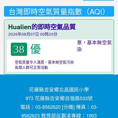
台灣即時空氣質量指數（AQI）
Hualien
的即時空氣品質
2026年08月07日 00時20分
優
38
空氣質量令人滿意，基本無空氣污染
各類人群可正常活動
花蓮縣吉安鄉北昌國民小學
973 花蓮縣吉安鄉自強路533號
電話：03-8562620 [
分機
] 傳真：03-
8562623 教育部反霸凌專線：1953