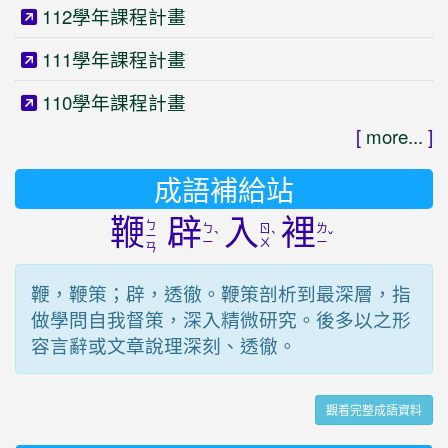
112學年課程計畫
111學年課程計畫
110學年課程計畫
[
more...
]
成語補給站
鞭
辟
入
裡
ㄅ
ㄅ
ㄖ
ㄌ
ˋ
ˋ
ˇ
ㄧ
ㄧ
ㄨ
ㄧ
ㄢ
鞭，鞭策；辟，透徹。鞭策剖析到最深層，指
做學問自我督策，深入精微研究。後多以之形
容言辭或文章說理深刻、透徹。
觀看完整成語資料