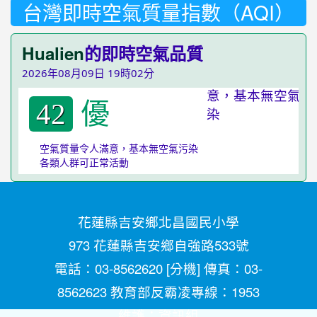
台灣即時空氣質量指數（AQI）
Hualien
的即時空氣品質
2026年08月09日 19時02分
優
42
空氣質量令人滿意，基本無空氣污染
各類人群可正常活動
花蓮縣吉安鄉北昌國民小學
973 花蓮縣吉安鄉自強路533號
電話：03-8562620 [
分機
] 傳真：03-
8562623 教育部反霸凌專線：1953
維護：
資訊組