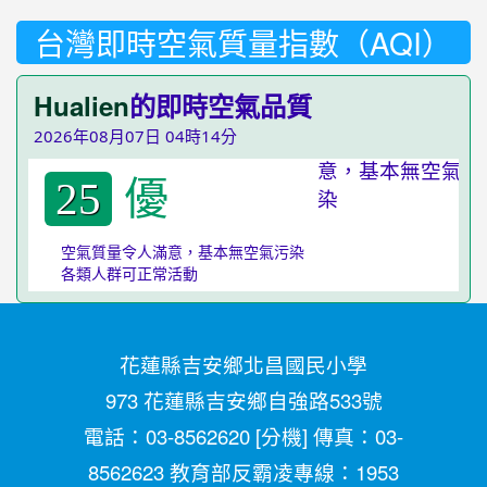
台灣即時空氣質量指數（AQI）
Hualien
的即時空氣品質
2026年08月07日 04時14分
優
25
空氣質量令人滿意，基本無空氣污染
各類人群可正常活動
花蓮縣吉安鄉北昌國民小學
973 花蓮縣吉安鄉自強路533號
電話：03-8562620 [
分機
] 傳真：03-
8562623 教育部反霸凌專線：1953