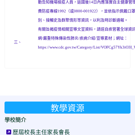
動告知機場檢疫人員，返國後14日內應落實自主健康管
費防疫專線1992（或0800-001922），並依指示
別、接觸史及群聚情形等資訊，以利及時診斷通報。
有關旨揭疫情相關宣導文宣資料，請逕自疾管署全球資
網/嚴重特殊傳染性肺炎/疾病介紹/宣導素材；網址：
三、
https://www.cdc.gov.tw/Category/List/VOFCg57Yk3iO3
教學資源
學校簡介
歷屆校長主任家長會長