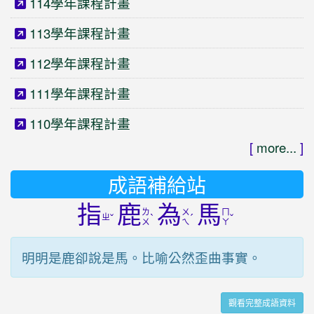
114學年課程計畫
113學年課程計畫
112學年課程計畫
111學年課程計畫
110學年課程計畫
[
more...
]
成語補給站
指
鹿
為
馬
ㄌ
ㄨ
ㄇ
ㄓ
ˇ
ˋ
ˊ
ˇ
ㄨ
ㄟ
ㄚ
明明是鹿卻說是馬。比喻公然歪曲事實。
觀看完整成語資料