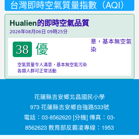
台灣即時空氣質量指數（AQI）
Hualien
的即時空氣品質
2026年08月06日 09時25分
優
38
空氣質量令人滿意，基本無空氣污染
各類人群可正常活動
花蓮縣吉安鄉北昌國民小學
973 花蓮縣吉安鄉自強路533號
電話：03-8562620 [
分機
] 傳真：03-
8562623 教育部反霸凌專線：1953
維護：
資訊組