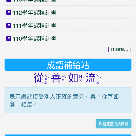
112學年課程計畫
111學年課程計畫
110學年課程計畫
[
more...
]
成語補給站
從
善
如
流
ㄘ
ㄌ
ㄕ
ㄖ
ˊ
ˋ
ˊ
ˊ
ㄨ
ㄧ
ㄢ
ㄨ
ㄥ
ㄡ
表示樂於接受別人正確的意見。與「從善如
登」相反。
觀看完整成語資料