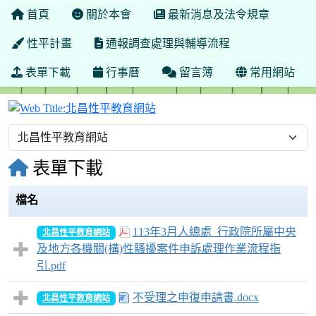
首頁
關於本會
最新消息及法令規章
性平計畫
通報調查處理與輔導流程
表單下載
行事曆
留言簿
常用網站
北昌性平教育網站
表單下載
檔名
113年3月人總處_行政院所屬中央
北昌性平教育網站
及地方各機關(構)性騷擾案件申訴處理作業流程指
引.pdf
不受理之申復申請書.docx
北昌性平教育網站