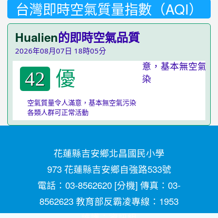
台灣即時空氣質量指數（AQI）
Hualien
的即時空氣品質
2026年08月07日 18時05分
優
42
空氣質量令人滿意，基本無空氣污染
各類人群可正常活動
花蓮縣吉安鄉北昌國民小學
973 花蓮縣吉安鄉自強路533號
電話：03-8562620 [
分機
] 傳真：03-
8562623 教育部反霸凌專線：1953
維護：
資訊組