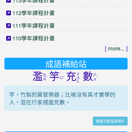
113學年課程計畫
112學年課程計畫
111學年課程計畫
110學年課程計畫
[
more...
]
成語補給站
濫
竽
充
數
ㄔ
ㄌ
ㄕ
ˋ
ㄩ
ˊ
ˋ
ㄨ
ㄢ
ㄨ
ㄥ
竽，竹製的簧管樂器；比喻沒有真才實學的
人，混在行家裡面充數。
觀看完整成語資料