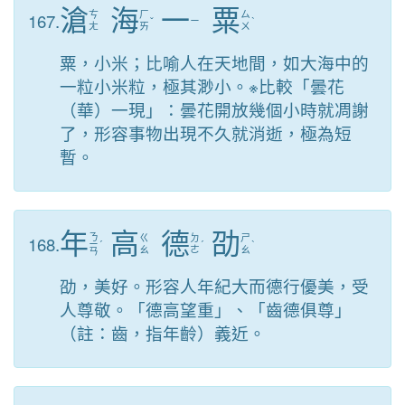
滄
海
一
粟
167.
ㄘ
ㄏ
ㄙ
ˇ
ㄧ
ˋ
ㄤ
ㄞ
ㄨ
粟，小米；比喻人在天地間，如大海中的
一粒小米粒，極其渺小。※比較「曇花
（華）一現」：曇花開放幾個小時就凋謝
了，形容事物出現不久就消逝，極為短
暫。
年
高
德
劭
ㄋ
168.
ㄍ
ㄉ
ㄕ
ㄧ
ˊ
ˊ
ˋ
ㄠ
ㄜ
ㄠ
ㄢ
劭，美好。形容人年紀大而德行優美，受
人尊敬。「德高望重」、「齒德俱尊」
（註：齒，指年齡）義近。