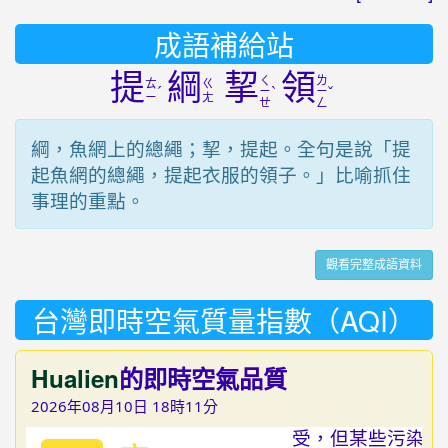
成語補給站
提
綱
挈
領
ㄑ
ㄌ
ㄊ
ㄍ
ˊ
ˋ
ˇ
ㄧ
ㄧ
ㄧ
ㄤ
ㄝ
ㄥ
綱，魚網上的總繩；挈，提起。全句是說「提
起魚網的總繩，提起衣服的領子。」比喻抓住
事理的重點。
觀看完整成語資料
台灣即時空氣質量指數（AQI）
Hualien
的即時空氣品質
2026年08月10日 18時11分