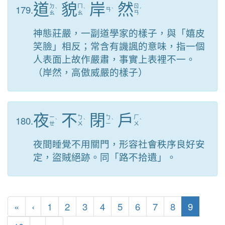
道
貌
岸
然
179.
ㄉ
ㄇ
ㄖ
ˋ
ˋ
ㄢ
ˋ
ˊ
ㄠ
ㄠ
ㄢ
神態莊嚴，一副道學家的樣子，與「嬉皮
笑臉」相反；常含有譏諷的意味，指一個
人表面上故作嚴肅，事實上表裡不一。
（岸然，高傲威嚴的樣子）
夜
不
閉
戶
180.
ㄧ
ㄅ
ㄅ
ㄏ
ˋ
ˋ
ˋ
ˋ
ㄝ
ㄨ
ㄧ
ㄨ
夜間睡覺不用關門，形容社會秩序良好安
定，盜賊絕跡。同「路不拾遺」。
第一頁
上一頁
(目前頁
«
‹
1
2
3
4
5
6
7
8
9