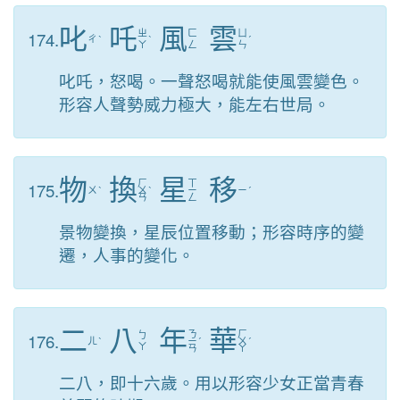
叱
吒
風
雲
174.
ㄓ
ㄈ
ㄩ
ㄔ
ˋ
ˋ
ˊ
ㄚ
ㄥ
ㄣ
叱吒，怒喝。一聲怒喝就能使風雲變色。
形容人聲勢威力極大，能左右世局。
物
換
星
移
ㄏ
ㄒ
175.
ㄨ
ˋ
ㄨ
ˋ
ㄧ
ㄧ
ˊ
ㄢ
ㄥ
景物變換，星辰位置移動；形容時序的變
遷，人事的變化。
二
八
年
華
ㄋ
ㄏ
176.
ㄅ
ㄦ
ˋ
ㄧ
ˊ
ㄨ
ˊ
ㄚ
ㄢ
ㄚ
二八，即十六歲。用以形容少女正當青春