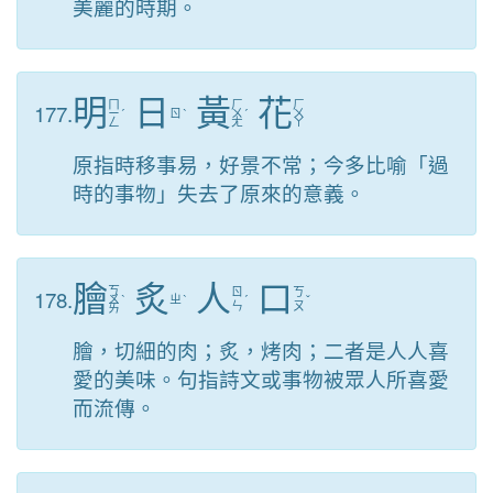
美麗的時期。
明
日
黃
花
ㄇ
ㄏ
ㄏ
177.
ㄧ
ˊ
ㄖ
ˋ
ㄨ
ˊ
ㄨ
ㄥ
ㄤ
ㄚ
原指時移事易，好景不常；今多比喻「過
時的事物」失去了原來的意義。
膾
炙
人
口
ㄎ
178.
ㄖ
ㄎ
ㄨ
ˋ
ㄓ
ˋ
ˊ
ˇ
ㄣ
ㄡ
ㄞ
膾，切細的肉；炙，烤肉；二者是人人喜
愛的美味。句指詩文或事物被眾人所喜愛
而流傳。