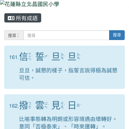
所有成語
⏸
搜尋：
搜尋
信
誓
旦
旦
ㄒ
161.
ㄉ
ㄉ
ㄧ
ˋ
ㄕ
ˋ
ˋ
ˋ
ㄢ
ㄢ
ㄣ
旦旦，誠懇的樣子，指誓言說得極為誠懇
可信。
撥
雲
見
日
ㄐ
162.
ㄅ
ㄩ
ˊ
ㄧ
ˋ
ㄖ
ˋ
ㄛ
ㄣ
ㄢ
比喻事態轉為明朗或形容境遇由壞轉好。
意同「否極泰來」、「時來運轉」。