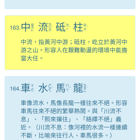
中
流
砥
柱
ㄓ
ㄌ
163.
ㄉ
ㄓ
ㄨ
ㄧ
ˊ
ˇ
ˋ
ㄧ
ㄨ
ㄥ
ㄡ
中流，指黃河中游；砥柱，屹立於黃河中
游之山。形容人在艱難動盪的環境中能擔
當大任。
車
水
馬
龍
ㄕ
ㄌ
164.
ㄔ
ㄇ
ㄨ
ˇ
ˇ
ㄨ
ˊ
ㄜ
ㄚ
ㄟ
ㄥ
車像流水，馬像長龍一樣往來不絕。形容
車馬往來不絕的繁華熱鬧。與「川流不
息」、「熙來攘往」、「絡繹不絕」義
近。（川流不息：像河裡的水流一樣連續
不斷，比喻來往行人、車馬很多。）