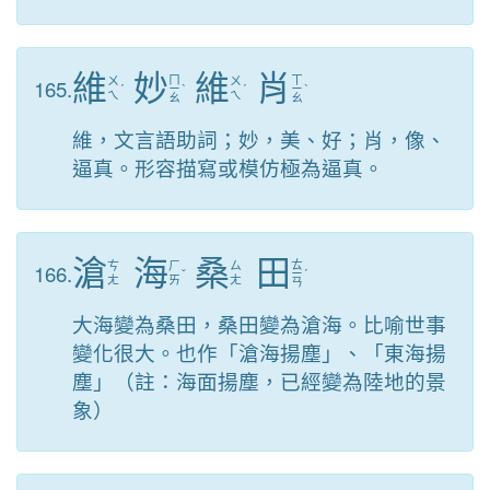
維
妙
維
肖
ㄇ
ㄒ
165.
ㄨ
ㄨ
ˊ
ㄧ
ˋ
ˊ
ㄧ
ˋ
ㄟ
ㄟ
ㄠ
ㄠ
維，文言語助詞；妙，美、好；肖，像、
逼真。形容描寫或模仿極為逼真。
滄
海
桑
田
ㄊ
166.
ㄘ
ㄏ
ㄙ
ˇ
ㄧ
ˊ
ㄤ
ㄞ
ㄤ
ㄢ
大海變為桑田，桑田變為滄海。比喻世事
變化很大。也作「滄海揚塵」、「東海揚
塵」（註：海面揚塵，已經變為陸地的景
象）