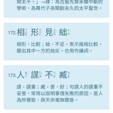
開太平。」→譯：為古聖先賢承繼中斷的
學術，為萬代子孫開創永久的太平聖世。
相
形
見
絀
ㄒ
ㄒ
ㄐ
172.
ㄔ
ㄧ
ㄧ
ˊ
ㄧ
ˋ
ˋ
ㄨ
ㄤ
ㄥ
ㄢ
相形，比較；絀，不足。表示兩相比較，
顯出其中一方的拙劣。也用作謙詞。
人
謀
不
臧
173.
ㄖ
ㄇ
ㄅ
ㄗ
ˊ
ˊ
ˋ
ㄣ
ㄡ
ㄨ
ㄤ
謀，謀畫；臧，善、好；句謂人的謀畫不
妥善。常用以說明事情失敗的原因，是人
為所導致，與天命毫無關係。