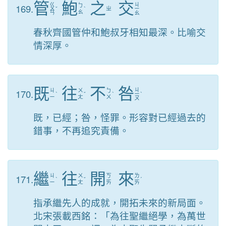
管
鮑
之
交
ㄍ
ㄐ
169.
ㄅ
ㄨ
ˇ
ˋ
ㄓ
ㄧ
ㄠ
ㄢ
ㄠ
春秋齊國管仲和鮑叔牙相知最深。比喻交
情深厚。
既
往
不
咎
ㄐ
170.
ㄐ
ㄨ
ㄅ
ˋ
ˇ
ˋ
ㄧ
ˋ
ㄧ
ㄤ
ㄨ
ㄡ
既，已經；咎，怪罪。形容對已經過去的
錯事，不再追究責備。
繼
往
開
來
171.
ㄐ
ㄨ
ㄎ
ㄌ
ˋ
ˇ
ˊ
ㄧ
ㄤ
ㄞ
ㄞ
指承繼先人的成就，開拓未來的新局面。
北宋張載西銘：「為往聖繼絕學，為萬世