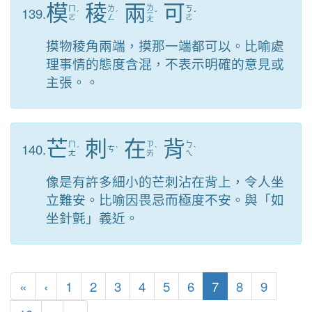
模
稜
兩
可
ㄌ
139.
ㄇ
ㄌ
ㄎ
ˊ
ˊ
ㄧ
ˇ
ˇ
ㄛ
ㄥ
ㄜ
ㄤ
摸物稜角兩端，摸那一端都可以。比喻處
理事情的態度含混，不表示明確的意見或
主張。。
芒
刺
在
背
140.
ㄇ
ㄗ
ㄅ
ˊ
ㄘ
ˋ
ˋ
ˋ
ㄤ
ㄞ
ㄟ
像是有許多細小的芒刺沾在背上，令人坐
立難安。比喻因畏忌而極度不安。與「如
坐針氈」義近。
第一頁
上一頁
(目前頁次)
«
‹
1
2
3
4
5
6
7
8
9