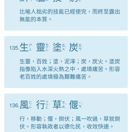
ㄢ
ㄥ
比喻人拙劣的技能已經使完，而終至露出
無能的本質。
生
靈
塗
炭
ㄌ
135.
ㄕ
ㄊ
ㄊ
ㄧ
ˊ
ˊ
ˋ
ㄥ
ㄨ
ㄢ
ㄥ
生靈，百姓；塗，泥濘；炭，炭火。塗炭
指像陷入水深火熱之中，處境痛苦。形容
老百姓的處境極為艱難痛苦。
風
行
草
偃
ㄒ
136.
ㄈ
ㄘ
ㄧ
ㄧ
ˊ
ˇ
ˇ
ㄥ
ㄠ
ㄢ
ㄥ
行，移動；偃，倒伏；風一吹過，草就倒
伏。形容執政者以德化民，收效快速。