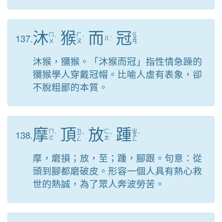
沐
猴
而
冠
ㄍ
137.
ㄇ
ㄏ
ˋ
ˊ
ㄦ
ˊ
ㄨ
ㄨ
ㄡ
ㄢ
沐猴，獼猴。「沐猴而冠」指性情急躁的
獼猴學人穿戴冠帽。比喻人虛有表象，卻
不脫粗鄙的本質。
摩
頂
放
踵
ㄉ
ㄓ
138.
ㄇ
ㄈ
ˊ
ㄧ
ˇ
ˇ
ㄨ
ˇ
ㄛ
ㄤ
ㄥ
ㄥ
摩，磨損；放，至；踵，腳跟。句意：從
頭到腳都磨破皮。形容一個人具有熱心救
世的熱誠，為了眾人奔波勞苦。