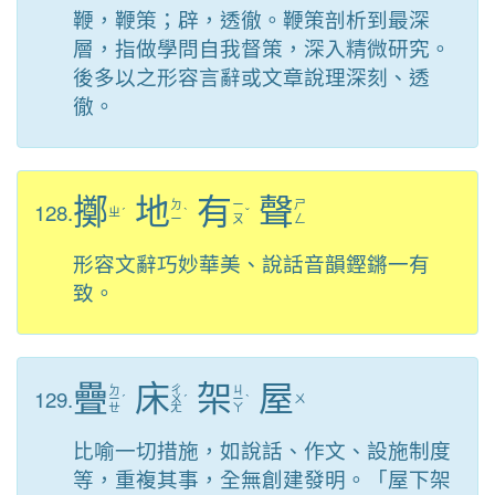
鞭，鞭策；辟，透徹。鞭策剖析到最深
層，指做學問自我督策，深入精微研究。
後多以之形容言辭或文章說理深刻、透
徹。
擲
地
有
聲
128.
ㄉ
ㄧ
ㄕ
ㄓ
ˊ
ˋ
ˇ
ㄧ
ㄡ
ㄥ
形容文辭巧妙華美、說話音韻鏗鏘一有
致。
疊
床
架
屋
ㄉ
ㄔ
ㄐ
129.
ㄧ
ˊ
ㄨ
ˊ
ㄧ
ˋ
ㄨ
ㄝ
ㄤ
ㄚ
比喻一切措施，如說話、作文、設施制度
等，重複其事，全無創建發明。「屋下架