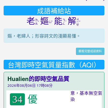
成語補給站
老
嫗
能
解
ㄐ
ㄌ
ㄋ
ˇ
ㄩ
ˋ
ˊ
ˇ
ㄧ
ㄠ
ㄥ
ㄝ
嫗，老婦人；形容詩文的淺顯易懂。
觀看完整成語資料
台灣即時空氣質量指數（AQI）
Hualien
的即時空氣品質
2026年08月06日 17時08分
優
34