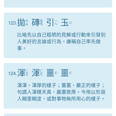
拋
磚
引
玉
ㄓ
123.
ㄆ
ㄧ
ㄨ
ˇ
ㄩ
ˋ
ㄠ
ㄣ
ㄢ
比喻先以自己粗陋的見解或行動來引發別
人美好的言論或行為。謙稱自己率先做
事。
渾
渾
噩
噩
ㄏ
ㄏ
124.
ㄨ
ˊ
ㄨ
ˊ
ㄜ
ˋ
ㄜ
ˋ
ㄣ
ㄣ
渾渾，渾厚的樣子；噩噩，嚴正的樣子；
句謂人渾樸天真，嚴肅敦厚。今用以形容
人糊里糊塗，或對事物無所用心的樣子。