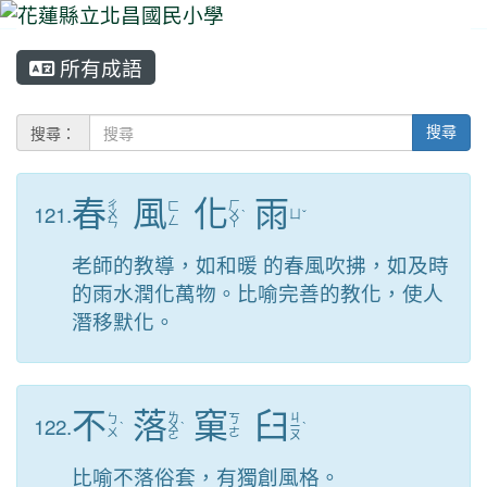
所有成語
⏸
搜尋：
搜尋
春
風
化
雨
ㄔ
ㄏ
121.
ㄈ
ㄨ
ㄨ
ˋ
ㄩ
ˇ
ㄥ
ㄣ
ㄚ
老師的教導，如和暖 的春風吹拂，如及時
的雨水潤化萬物。比喻完善的教化，使人
潛移默化。
不
落
窠
臼
ㄌ
ㄐ
122.
ㄅ
ㄎ
ˋ
ㄨ
ˋ
ㄧ
ˋ
ㄨ
ㄜ
ㄛ
ㄡ
比喻不落俗套，有獨創風格。