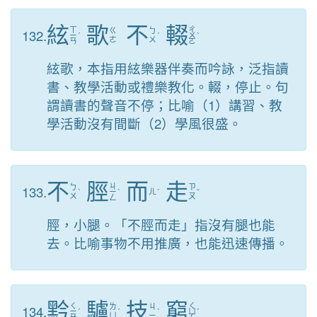
絃
歌
不
輟
ㄒ
ㄔ
132.
ㄍ
ㄅ
ㄧ
ˊ
ˊ
ㄨ
ˋ
ㄜ
ㄨ
ㄢ
ㄛ
絃歌，本指用絃樂器伴奏而吟詠，泛指讀
書、教學活動或禮樂教化。輟，停止。句
謂讀書的聲音不停；比喻（1）講習、教
學活動沒有間斷（2）學風很盛。
不
脛
而
走
ㄐ
133.
ㄅ
ㄗ
ˋ
ㄧ
ˋ
ㄦ
ˊ
ˇ
ㄨ
ㄡ
ㄥ
脛，小腿。「不脛而走」指沒有腿也能
去。比喻事物不用推廣，也能迅速傳播。
黔
驢
技
窮
ㄑ
ㄑ
134.
ㄌ
ㄐ
ㄧ
ˊ
ˊ
ˋ
ㄩ
ˊ
ㄩ
ㄧ