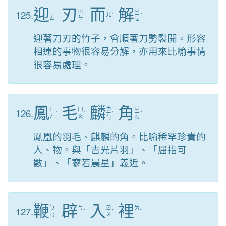
迎
刃
而
解
ㄐ
125.
ㄧ
ㄖ
ˊ
ˋ
ㄦ
ˊ
ㄧ
ˇ
ㄥ
ㄣ
ㄝ
迎著刀刃的竹子，會順著刀勢裂開。形容
相連的事物很容易分解，亦用來比喻事情
很容易處理。
鳳
毛
麟
角
ㄌ
ㄐ
126.
ㄈ
ㄇ
ˋ
ˊ
ㄧ
ˊ
ㄧ
ˇ
ㄥ
ㄠ
ㄣ
ㄠ
鳳凰的羽毛、麒麟的角。比喻稀罕珍貴的
人、物。與「吉光片羽」、「屈指可
數」、「寥若晨星」義近。
鞭
辟
入
裡
ㄅ
127.
ㄅ
ㄖ
ㄌ
ㄧ
ˋ
ˋ
ˇ
ㄧ
ㄨ
ㄧ
ㄢ