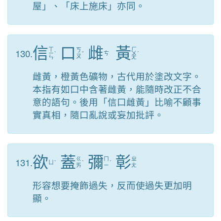
屋」、「床上施床」亦同。
信
口
雌
黃
ㄒ
ㄏ
130.
ㄎ
ㄧ
ˋ
ˇ
ㄘ
ㄨ
ˊ
ㄡ
ㄣ
ㄤ
雌黃，橙黃色礦物，古代用於塗改文字。
本指有如口中含著雌黃，能隨時改正不合
意的語句。後用「信口雌黃」比喻不顧事
實真相，隨口亂說或妄加批評。
欲
蓋
彌
彰
131.
ㄍ
ㄇ
ㄓ
ㄩ
ˋ
ˋ
ˊ
ㄞ
ㄧ
ㄤ
形容想要掩飾過失，反而使過失更加明
顯。