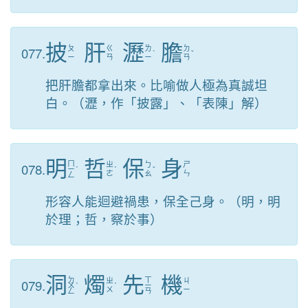
披
肝
瀝
膽
077.
ㄆ
ㄍ
ㄌ
ㄉ
ˋ
ˇ
ㄧ
ㄢ
ㄧ
ㄢ
把肝膽都拿出來。比喻做人極為真誠坦
白。（瀝，作「披露」、「表陳」解）
明
哲
保
身
ㄇ
078.
ㄓ
ㄅ
ㄕ
ㄧ
ˊ
ˊ
ˇ
ㄜ
ㄠ
ㄣ
ㄥ
形容人能迴避禍患，保全己身。（明，明
於理；哲，察於事）
洞
燭
先
機
ㄉ
ㄒ
079.
ㄓ
ㄐ
ㄨ
ˋ
ˊ
ㄧ
ㄨ
ㄧ
ㄥ
ㄢ