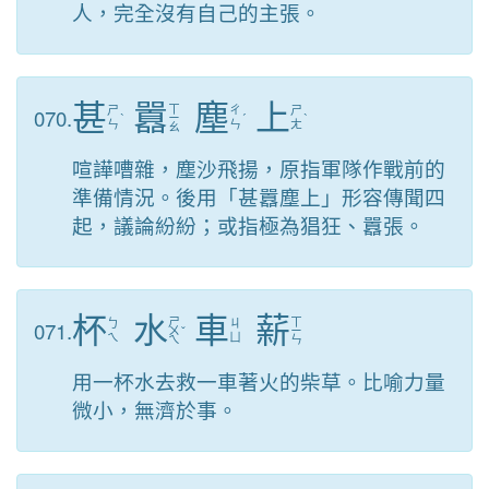
人，完全沒有自己的主張。
甚
囂
塵
上
ㄒ
070.
ㄕ
ㄔ
ㄕ
ˋ
ㄧ
ˊ
ˋ
ㄣ
ㄣ
ㄤ
ㄠ
喧譁嘈雜，塵沙飛揚，原指軍隊作戰前的
準備情況。後用「甚囂塵上」形容傳聞四
起，議論紛紛；或指極為猖狂、囂張。
杯
水
車
薪
ㄕ
ㄒ
071.
ㄅ
ㄐ
ㄨ
ˇ
ㄧ
ㄟ
ㄩ
ㄟ
ㄣ
用一杯水去救一車著火的柴草。比喻力量
微小，無濟於事。