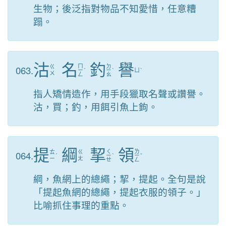
生物；後泛指對物品不知愛惜，任意糟
蹋。
沽
名
釣
譽
ㄇ
ㄉ
063.
ㄍ
ㄧ
ˊ
ㄧ
ˋ
ㄩ
ˋ
ㄨ
ㄥ
ㄠ
指人矯情造作，用手段獵取名聲或讚譽。
沽，買；釣，用餌引魚上鉤。
提
綱
挈
領
ㄑ
ㄌ
064.
ㄊ
ㄍ
ˊ
ㄧ
ˋ
ㄧ
ˇ
ㄧ
ㄤ
ㄝ
ㄥ
綱，魚網上的總繩；挈，提起。全句是說
「提起魚網的總繩，提起衣服的領子。」
比喻抓住事理的重點。