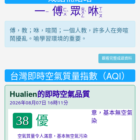
一
傅
眾
咻
ㄓ
ㄒ
ㄈ
ㄧ
ˋ
ˋ
ㄨ
ㄧ
ㄨ
ㄥ
ㄡ
傅，教；咻，喧鬧；一個人教，許多人在旁喧
鬧擾亂。喻學習環境的重要。
觀看完整成語資料
台灣即時空氣質量指數（AQI）
Hualien
的即時空氣品質
2026年08月07日 16時11分
優
38
空氣質量令人滿意，基本無空氣污染