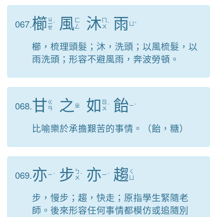
櫛
風
沐
雨
ㄐ
067.
ㄈ
ㄇ
ㄧ
ˊ
ˋ
ㄩ
ˇ
ㄥ
ㄨ
ㄝ
櫛，梳理頭髮；沐，洗頭；以風梳髮，以
雨洗頭；形容不避風雨，奔波勞頓。
甘
之
如
飴
068.
ㄍ
ㄖ
ㄓ
ˊ
ㄧ
ˊ
ㄢ
ㄨ
比喻樂於承擔艱苦的事情。（飴，糖）
亦
步
亦
趨
069.
ㄅ
ㄑ
ㄧ
ˋ
ˋ
ㄧ
ˋ
ㄨ
ㄩ
步，慢步；趨，快走；原指學生緊隨老
師。後來形容任何事情都模仿或追隨別