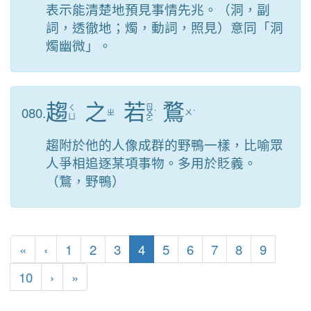
表示能清楚地預見事情先兆。（洞，副
詞，透徹地；燭，動詞，照見）意同「洞
燭幽微」。
趨
之
若
鶩
ㄖ
080.
ㄑ
ㄓ
ㄨ
ˋ
ㄨ
ˋ
ㄩ
ㄛ
趨附於他的人像成群的野鴨一樣，比喻眾
人爭相追逐某項事物。多用於貶義。
（鶩，野鴨）
第一頁
上一頁
(目前頁次)
«
‹
1
2
3
4
5
6
7
8
9
下一頁
最後頁
10
›
»