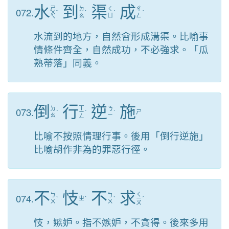
水
到
渠
成
ㄕ
072.
ㄉ
ㄑ
ㄔ
ㄨ
ˇ
ˋ
ˊ
ˊ
ㄠ
ㄩ
ㄥ
ㄟ
水流到的地方，自然會形成溝渠。比喻事
情條件齊全，自然成功，不必強求。「瓜
熟蒂落」同義。
倒
行
逆
施
ㄒ
073.
ㄉ
ㄋ
ˋ
ㄧ
ˊ
ˋ
ㄕ
ㄠ
ㄧ
ㄥ
比喻不按照情理行事。後用「倒行逆施」
比喻胡作非為的罪惡行徑。
不
忮
不
求
ㄑ
074.
ㄅ
ㄅ
ˋ
ㄓ
ˋ
ˋ
ㄧ
ˊ
ㄨ
ㄨ
ㄡ
忮，嫉妒。指不嫉妒，不貪得。後來多用