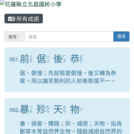
所有成語
⏸
搜尋：
搜尋
前
倨
後
恭
ㄑ
ㄍ
061.
ㄐ
ㄏ
ㄧ
ˊ
ˋ
ˋ
ㄨ
ㄩ
ㄡ
ㄢ
ㄥ
倨，傲慢；先前態度傲慢，後又轉為恭
敬。用以譏笑勢利的人前後態度不一。
暴
殄
天
物
ㄊ
ㄊ
062.
ㄅ
ˋ
ㄧ
ˇ
ㄧ
ㄨ
ˋ
ㄠ
ㄢ
ㄢ
暴，損害、糟蹋；殄，滅絕；天物，指鳥
獸草木等自然界生物。殘殺滅絕自然界的