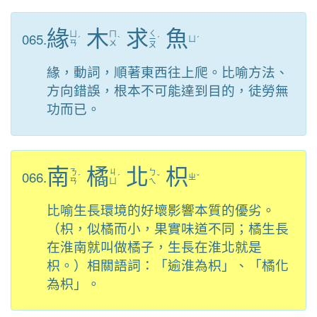
緣
木
求
魚
ㄑ
065.
ㄩ
ㄇ
ˊ
ˋ
ㄧ
ˊ
ㄩ
ˊ
ㄢ
ㄨ
ㄡ
緣，動詞，順著東西往上爬。比喻方法、
方向錯誤，根本不可能達到目的，徒勞無
功而已。
南
橘
北
枳
066.
ㄋ
ㄐ
ㄅ
ˊ
ˊ
ˇ
ㄓ
ˇ
ㄢ
ㄩ
ㄟ
比喻生長環境的好壞影響本質的優劣。
（枳，似橘而小，果實味道不同；橘生長
在淮南就叫做橘子，生長在淮北就是
枳。）相關語詞：「逾淮為枳」、「橘化
為枳」。