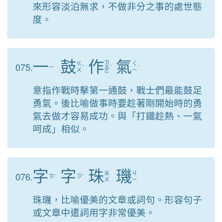
來形容淡泊無求，不做非分之事的處世態
度。
一
鼓
作
氣
ㄗ
075.
ㄍ
ㄑ
ㄧ
ˇ
ㄨ
ˋ
ˋ
ㄨ
ㄧ
ㄛ
意指作戰時擊第一通鼓，戰士們最能鼓足
勇氣。後比喻做事時要趁著剛開始時的勇
氣去做才容易成功。與「打鐵趁熱、一氣
呵成」相似。
字
字
珠
璣
076.
ㄓ
ㄐ
ㄗ
ˋ
ㄗ
ˋ
ㄨ
ㄧ
珠璣，比喻優美的文章或詞句。形容句子
或文章中遣詞用字非常優美。