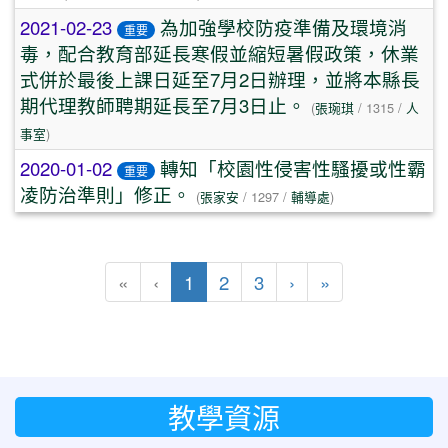
2021-02-23
為加強學校防疫準備及環境消
重要
毒，配合教育部延長寒假並縮短暑假政策，休業
式併於最後上課日延至7月2日辦理，並將本縣長
期代理教師聘期延長至7月3日止。
(
張琬琪
/ 1315 /
人
事室
)
2020-01-02
轉知「校園性侵害性騷擾或性霸
重要
凌防治準則」修正。
(
張家安
/ 1297 /
輔導處
)
(目前頁次)
下一頁
最後頁
«
‹
1
2
3
›
»
教學資源