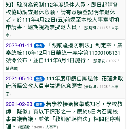
知】縣府為管制112年度退休人員，即日起請各
校協助調查退休意願，請有意願登記明年退休
者，於111年4月22日(五)前逕至本校人事室領填
申請書，逾期視為無擬退人員。
(
張琬琪
/ 1115 /
人事
室
)
2022-01-14
「跟蹤騷擾防制法」制定案，業
重要
奉總統110年12月1日華總一義字第11000108131
號令公布，並自111年6月1日施行。
(
張家安
/ 1027 /
輔導處
)
2021-05-10
111年度申請自願退休_花蓮縣政
重要
府所屬公教人員申請退休意願書
(
張琬琪
/ 1128 /
人事
室
)
2021-02-23
若學校接獲檢舉或知悉，學校教
重要
師「疑似」有以下情形之一，應於5日內召開校
事會議審議，並依「教師解聘辦法」相關程序辦
理。
(
張琬琪
/ 3430 /
人事室
)