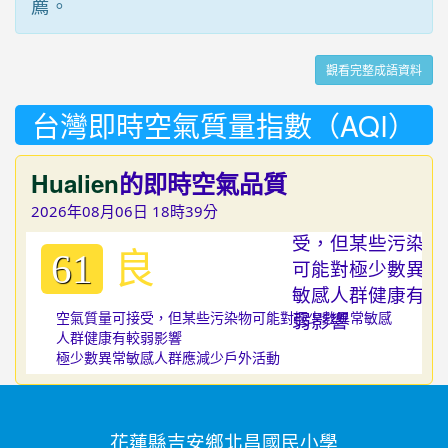
薦。
觀看完整成語資料
台灣即時空氣質量指數（AQI）
Hualien
的即時空氣品質
2026年08月06日 18時39分
良
61
空氣質量可接受，但某些污染物可能對極少數異常敏感
人群健康有較弱影響
極少數異常敏感人群應減少戶外活動
花蓮縣吉安鄉北昌國民小學