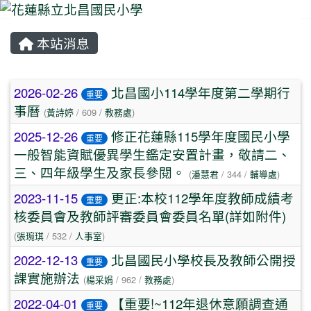
本站消息
⏸
文章列表
2026-02-26
北昌國小114學年度第二學期行
重要
事曆
(
黃詩婷
/ 609 /
教務處
)
2025-12-26
修正花蓮縣115學年度國民小學
重要
一般智能資賦優異學生鑑定安置計畫，敬請二、
三、四年級學生及家長參閱。
(
潘慧君
/ 344 /
輔導處
)
2023-11-15
更正:本校112學年度教師成績考
重要
核委員會及教師評審委員會委員名單(詳如附件)
(
張琬琪
/ 532 /
人事室
)
2022-12-13
北昌國民小學校長及教師公開授
重要
課實施辦法
(
楊采娟
/ 962 /
教務處
)
2022-04-01
【重要!~112年退休意願調查通
重要