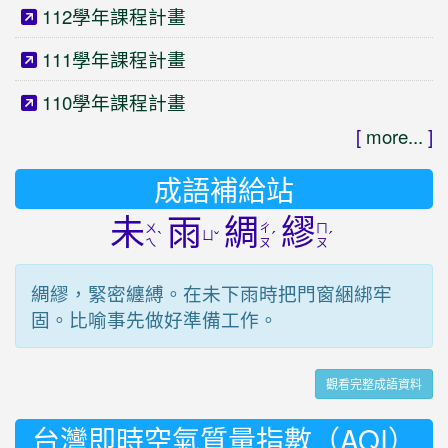
112學年課程計畫
111學年課程計畫
110學年課程計畫
[
more...
]
成語補給站
未
雨
綢
繆
ㄨ
ㄔ
ㄇ
ˋ
ㄩ
ˇ
ˊ
ˊ
ㄟ
ㄡ
ㄡ
綢繆，緊密纏縛。在未下雨時把門窗綑綁牢
固。比喻事先做好準備工作。
觀看完整成語資料
台灣即時空氣質量指數（AQI）