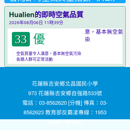
Hualien
的即時空氣品質
2026年08月06日 11時39分
優
33
空氣質量令人滿意，基本無空氣污染
各類人群可正常活動
花蓮縣吉安鄉北昌國民小學
973 花蓮縣吉安鄉自強路533號
電話：03-8562620 [
分機
] 傳真：03-
8562623 教育部反霸凌專線：1953
維護：
資訊組