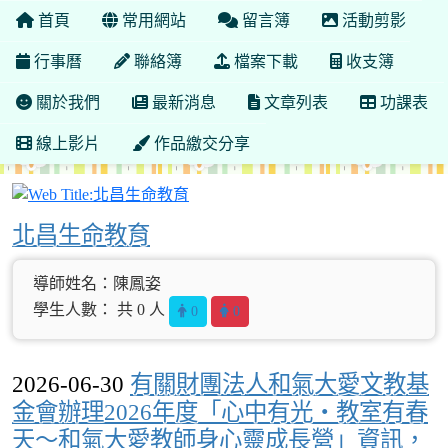
首頁
常用網站
留言簿
活動剪影
行事曆
聯絡簿
檔案下載
收支簿
關於我們
最新消息
文章列表
功課表
線上影片
作品繳交分享
北昌生命教育
北昌生命教育
導師姓名：陳鳳姿
學生人數： 共 0 人
0
0
2026-06-30
有關財團法人和氣大愛文教基
金會辦理2026年度「心中有光・教室有春
天～和氣大愛教師身心靈成長營」資訊，