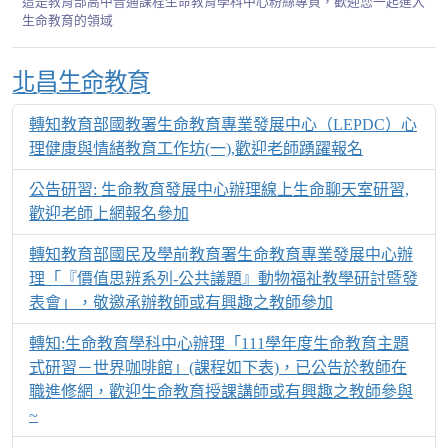
這是教育部高中普通課程生命教育學科中心粉絲專頁，歡迎您一起進入
生命教育的領域
Over View
北昌生命教育
轉知教育部國教署生命教育專業發展中心（LEPDC）心
理健康與情緒教育工作坊(一),歡迎老師踴躍報名
公告研習: 生命教育發展中心辦理線上生命聊天室研習,
歡迎老師上網報名參加
轉知教育部國民及學前教育署生命教育專業發展中心辦
理「『價值思辨系列-公共議題』動物福祉教學研討暨發
表會」，敬邀承辦教師或有興趣之教師參加
轉知:生命教育學科中心辦理「111學年度生命教育主題
式研習－世界咖啡館」(課程如下表)，已公告於教師在
職進修網，歡迎生命教育授課講師或有興趣之教師參與
~