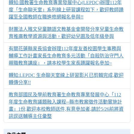
轉知:國教署生命教育專業發展中心(LEPDC)辦理112年
度「生命聊天室」系列線上研習課程如下，歡迎教師踴
躍至全國教師在職進修網報名參與!!
財團法人雅文兒童聽語文教基金會開發分享兒童生命教
育推廣教學資源與活動，歡迎幼兒園及低年級參與
有關花蓮縣家長協會辦理112年度友善校園學生事務與
輔導工作計畫家長生命教育多元活動「自殺防治守門人
親職教育講座」，請本校學生家長踴躍報名參加~
轉知:LEPDC 生命聊天室線上研習影片已剪輯完成,歡迎
轉傳分享!!
教育部國民及學前教育署生命教育專業發展中心「112
年度生命教育議題融入課程─縣市教案徵件活動實施計
畫」1份,歡迎本校教師送件,有意參加者,請於5/26前將資
訊逕送輔導主任彙整