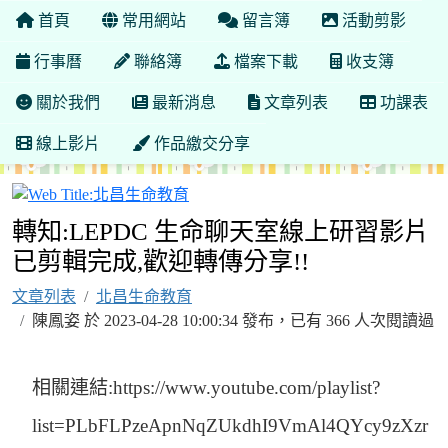
首頁
常用網站
留言簿
活動剪影
行事曆
聯絡簿
檔案下載
收支簿
關於我們
最新消息
文章列表
功課表
線上影片
作品繳交分享
北昌生命教育
轉知:LEPDC 生命聊天室線上研習影片
已剪輯完成,歡迎轉傳分享!!
文章列表
北昌生命教育
陳鳳姿 於 2023-04-28 10:00:34 發布，已有 366 人次閱讀過
相關連結:https://www.youtube.com/playlist?
list=PLbFLPzeApnNqZUkdhI9VmAl4QYcy9zXzr