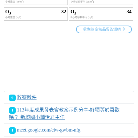
教案徵件
6
113年度成果發表會教案示例分享-好壞等於喜歡
1
嗎？-新城國小鍾怡君主任
meet.google.com/ciw-gwbm-nfg
1