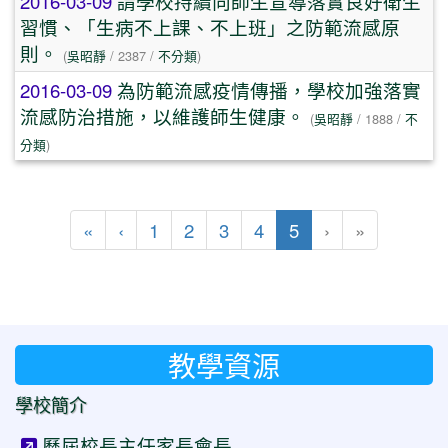
2016-03-09
請學校持續向師生宣導落實良好衛生
習慣、「生病不上課、不上班」之防範流感原
則。
(
吳昭靜
/ 2387 /
不分類
)
2016-03-09
為防範流感疫情傳播，學校加強落實
流感防治措施，以維護師生健康。
(
吳昭靜
/ 1888 /
不
分類
)
第一頁
上一頁
(目前頁次)
«
‹
1
2
3
4
5
›
»
教學資源
學校簡介
歷屆校長主任家長會長