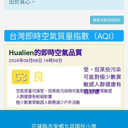
出於真心。
觀看完整成語資料
台灣即時空氣質量指數（AQI）
Hualien
的即時空氣品質
2026年08月08日 16時06分
良
53
空氣質量可接受，但某些污染物可能對極少數異常敏感
人群健康有較弱影響
極少數異常敏感人群應減少戶外活動
花蓮縣吉安鄉北昌國民小學