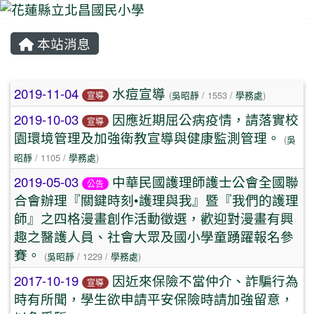
本站消息
⏸
文章列表
2019-11-04
水痘宣導
(
吳昭靜
/ 1553 /
學務處
)
宣導
2019-10-03
因應近期屈公病疫情，請落實校
宣導
園環境管理及加強衛教宣導與健康監測管理。
(
吳
昭靜
/ 1105 /
學務處
)
2019-05-03
中華民國護理師護士公會全國聯
公告
合會辦理『關鍵時刻•護理與我』暨『我們的護理
師』之四格漫畫創作活動徵選，歡迎對漫畫有興
趣之醫護人員、社會大眾及國小學童踴躍報名參
賽。
(
吳昭靜
/ 1229 /
學務處
)
2017-10-19
因近來保險不當仲介、詐騙行為
宣導
時有所聞，學生欲申請平安保險時請加強留意，