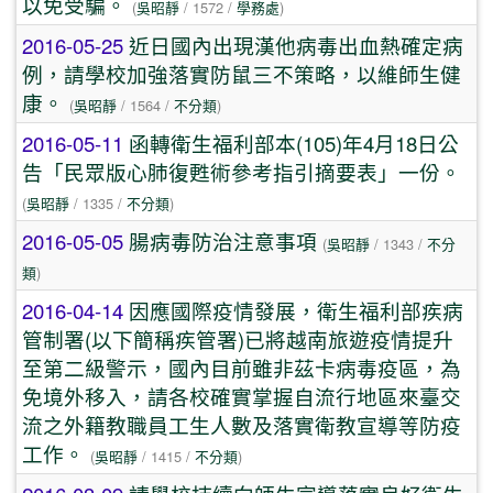
以免受騙。
(
吳昭靜
/ 1572 /
學務處
)
2016-05-25
近日國內出現漢他病毒出血熱確定病
例，請學校加強落實防鼠三不策略，以維師生健
康。
(
吳昭靜
/ 1564 /
不分類
)
2016-05-11
函轉衛生福利部本(105)年4月18日公
告「民眾版心肺復甦術參考指引摘要表」一份。
(
吳昭靜
/ 1335 /
不分類
)
2016-05-05
腸病毒防治注意事項
(
吳昭靜
/ 1343 /
不分
類
)
2016-04-14
因應國際疫情發展，衛生福利部疾病
管制署(以下簡稱疾管署)已將越南旅遊疫情提升
至第二級警示，國內目前雖非茲卡病毒疫區，為
免境外移入，請各校確實掌握自流行地區來臺交
流之外籍教職員工生人數及落實衛教宣導等防疫
工作。
(
吳昭靜
/ 1415 /
不分類
)