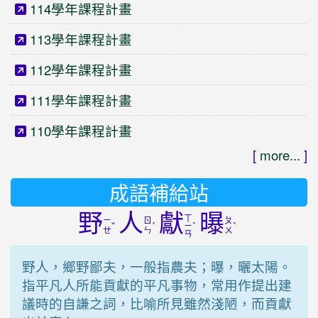
114學年課程計畫
113學年課程計畫
112學年課程計畫
111學年課程計畫
110學年課程計畫
[
more...
]
成語補給站
野
人
獻
曝
ㄒ
ㄧ
ㄖ
ㄆ
ˇ
ˊ
ˋ
ˋ
ㄧ
ㄝ
ㄣ
ㄨ
ㄢ
野人，鄉野鄙夫，一般指農夫；曝，曬太陽。
指平凡人所能貢獻的平凡事物，常用作提出建
議時的自謙之詞，比喻所見雖然淺陋，而貢獻