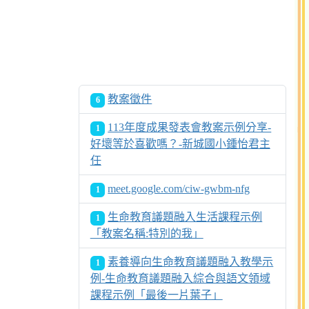
教案徵件
6
113年度成果發表會教案示例分享-
1
好壞等於喜歡嗎？-新城國小鍾怡君主
任
meet.google.com/ciw-gwbm-nfg
1
生命教育議題融入生活課程示例
1
「教案名稱:特別的我」
素養導向生命教育議題融入教學示
1
例-生命教育議題融入綜合與語文領域
課程示例「最後一片葉子」