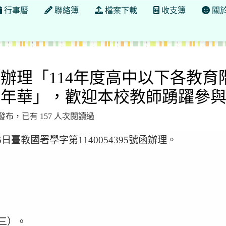
行事曆
聯絡簿
檔案下載
收支簿
關
辦理「114年度高中以下各教育
嘉年華」，歡迎本校教師踴躍參
7:37 發布，已有 157 人次閱讀過
臺教國署學字第1140054395號函辦理。
三）。