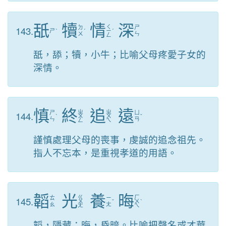
舐
犢
情
深
ㄑ
143.
ㄉ
ㄕ
ㄕ
ˋ
ˊ
ㄧ
ˊ
ㄨ
ㄣ
ㄥ
舐，舔；犢，小牛；比喻父母疼愛子女的
深情。
慎
終
追
遠
ㄓ
ㄓ
144.
ㄕ
ㄩ
ˋ
ㄨ
ㄨ
ˇ
ㄣ
ㄢ
ㄥ
ㄟ
謹慎處理父母的喪事，虔誠的追念祖先。
指人不忘本，是重視孝道的用語。
韜
光
養
晦
ㄍ
ㄏ
145.
ㄊ
ㄧ
ㄨ
ˇ
ㄨ
ˋ
ㄠ
ㄤ
ㄤ
ㄟ
韜，隱藏；晦，昏暗。比喻把聲名或才華