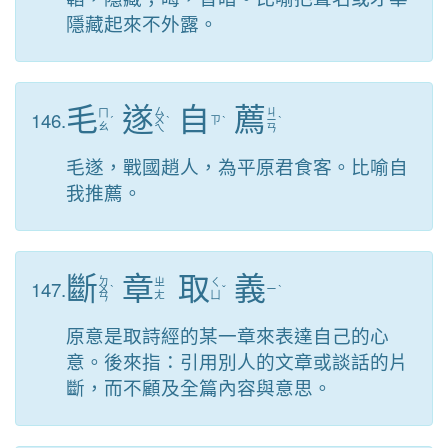
隱藏起來不外露。
毛
遂
自
薦
ㄙ
ㄐ
146.
ㄇ
ˊ
ㄨ
ˋ
ㄗ
ˋ
ㄧ
ˋ
ㄠ
ㄟ
ㄢ
毛遂，戰國趙人，為平原君食客。比喻自
我推薦。
斷
章
取
義
ㄉ
147.
ㄓ
ㄑ
ㄨ
ˋ
ˇ
ㄧ
ˋ
ㄤ
ㄩ
ㄢ
原意是取詩經的某一章來表達自己的心
意。後來指：引用別人的文章或談話的片
斷，而不顧及全篇內容與意思。