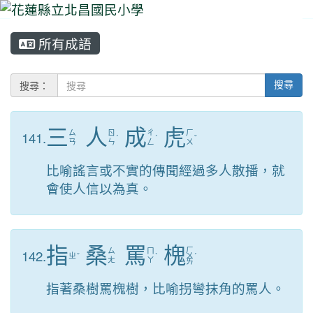
所有成語
⏸
搜尋：
搜尋
三
人
成
虎
141.
ㄙ
ㄖ
ㄔ
ㄏ
ˊ
ˊ
ˇ
ㄢ
ㄣ
ㄥ
ㄨ
比喻謠言或不實的傳聞經過多人散播，就
會使人信以為真。
指
桑
罵
槐
ㄏ
142.
ㄙ
ㄇ
ㄓ
ˇ
ˋ
ㄨ
ˊ
ㄤ
ㄚ
ㄞ
指著桑樹罵槐樹，比喻拐彎抹角的罵人。