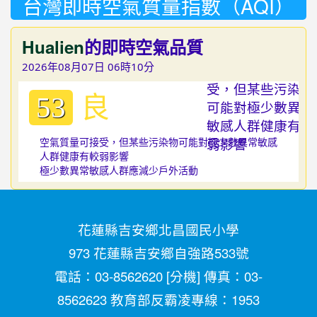
台灣即時空氣質量指數（AQI）
Hualien
的即時空氣品質
2026年08月07日 06時10分
良
53
空氣質量可接受，但某些污染物可能對極少數異常敏感
人群健康有較弱影響
極少數異常敏感人群應減少戶外活動
花蓮縣吉安鄉北昌國民小學
973 花蓮縣吉安鄉自強路533號
電話：03-8562620 [
分機
] 傳真：03-
8562623 教育部反霸凌專線：1953