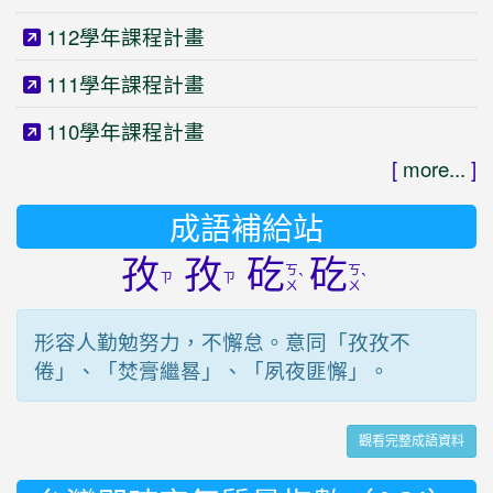
112學年課程計畫
111學年課程計畫
110學年課程計畫
[
more...
]
成語補給站
孜
孜
矻
矻
ㄎ
ㄎ
ㄗ
ㄗ
ˋ
ˋ
ㄨ
ㄨ
形容人勤勉努力，不懈怠。意同「孜孜不
倦」、「焚膏繼晷」、「夙夜匪懈」。
觀看完整成語資料