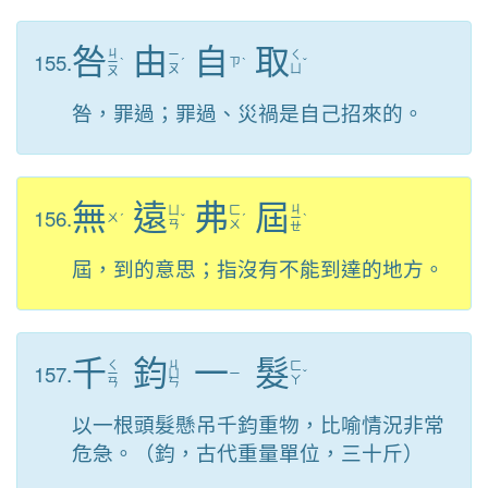
咎
由
自
取
ㄐ
155.
ㄧ
ㄑ
ㄧ
ˋ
ˊ
ㄗ
ˋ
ˇ
ㄡ
ㄩ
ㄡ
咎，罪過；罪過、災禍是自己招來的。
無
遠
弗
屆
ㄐ
156.
ㄩ
ㄈ
ㄨ
ˊ
ˇ
ˊ
ㄧ
ˋ
ㄢ
ㄨ
ㄝ
屆，到的意思；指沒有不能到達的地方。
千
鈞
一
髮
ㄑ
ㄐ
157.
ㄈ
ㄧ
ㄩ
ㄧ
ˇ
ㄚ
ㄢ
ㄣ
以一根頭髮懸吊千鈞重物，比喻情況非常
危急。（鈞，古代重量單位，三十斤）