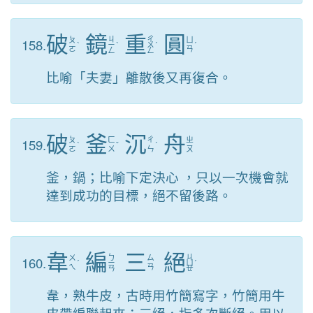
破
鏡
重
圓
ㄐ
ㄔ
158.
ㄆ
ㄩ
ˋ
ㄧ
ˋ
ㄨ
ˊ
ˊ
ㄛ
ㄢ
ㄥ
ㄥ
比喻「夫妻」離散後又再復合。
破
釜
沉
舟
159.
ㄆ
ㄈ
ㄔ
ㄓ
ˋ
ˇ
ˊ
ㄛ
ㄨ
ㄣ
ㄡ
釜，鍋；比喻下定決心 ，只以一次機會就
達到成功的目標，絕不留後路。
韋
編
三
絕
ㄅ
ㄐ
160.
ㄨ
ㄙ
ˊ
ㄧ
ㄩ
ˊ
ㄟ
ㄢ
ㄢ
ㄝ
韋，熟牛皮，古時用竹簡寫字，竹簡用牛