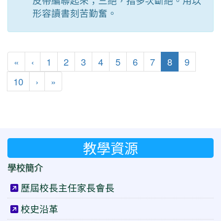
皮帶編聯起來；三絕，指多次斷絕。用以
形容讀書刻苦勤奮。
第一頁
上一頁
(目前頁次)
«
‹
1
2
3
4
5
6
7
8
9
下一頁
最後頁
10
›
»
教學資源
學校簡介
歷屆校長主任家長會長
校史沿革