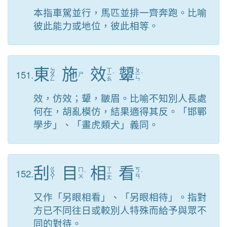
本指車駕並行，馬匹並排一齊奔跑。比喻
彼此能力或地位，彼此相等。
東
施
效
顰
ㄉ
ㄒ
ㄆ
151.
ㄨ
ㄕ
ㄧ
ˋ
ㄧ
ˊ
ㄥ
ㄠ
ㄣ
效，仿效；顰，皺眉。比喻不知別人長處
何在，胡亂模仿，結果適得其反。「邯鄲
學步」、「畫虎類犬」義同。
刮
目
相
看
ㄍ
ㄒ
152.
ㄇ
ㄎ
ㄨ
ˋ
ㄧ
ˋ
ㄨ
ㄢ
ㄚ
ㄤ
又作「另眼相看」、「另眼相待」。指對
方已不同往日或較別人特殊而給予與眾不
同的對待。