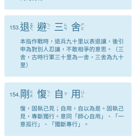
退
避
三
舍
ㄊ
153.
ㄅ
ㄙ
ㄕ
ㄨ
ˋ
ˋ
ˋ
ㄧ
ㄢ
ㄜ
ㄟ
本指作戰時，退兵九十里以表退讓，後引
申為對別人忍讓，不敢相爭的意思。（三
舍，古時行軍三十里為一舍，三舍為九十
里）
剛
愎
自
用
154.
ㄍ
ㄅ
ㄩ
ˋ
ㄗ
ˋ
ˋ
ㄤ
ㄧ
ㄥ
愎，固執己見；自用，自以為是。固執己
見，專斷獨行。意同「師心自用」、「一
意孤行」、「獨斷專行」。