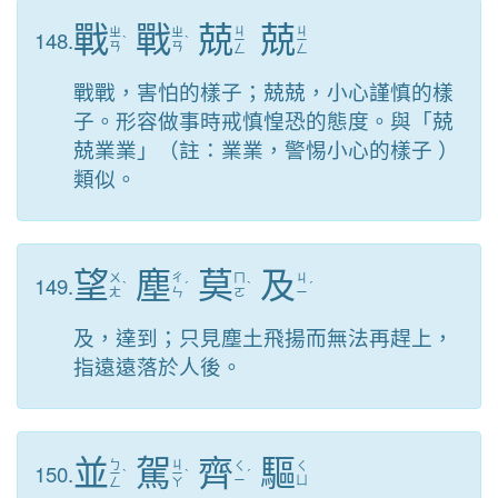
戰
戰
兢
兢
ㄐ
ㄐ
148.
ㄓ
ㄓ
ˋ
ˋ
ㄧ
ㄧ
ㄢ
ㄢ
ㄥ
ㄥ
戰戰，害怕的樣子；兢兢，小心謹慎的樣
子。形容做事時戒慎惶恐的態度。與「兢
兢業業」（註：業業，警惕小心的樣子 ）
類似。
望
塵
莫
及
149.
ㄨ
ㄔ
ㄇ
ㄐ
ˋ
ˊ
ˋ
ˊ
ㄤ
ㄣ
ㄛ
ㄧ
及，達到；只見塵土飛揚而無法再趕上，
指遠遠落於人後。
並
駕
齊
驅
ㄅ
ㄐ
150.
ㄑ
ㄑ
ㄧ
ˋ
ㄧ
ˋ
ˊ
ㄧ
ㄩ
ㄥ
ㄚ