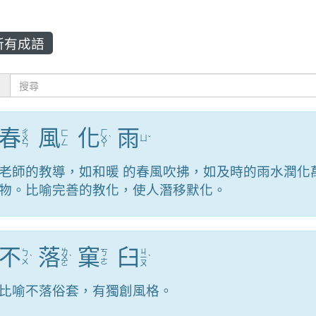
所有成語
：
春
風
化
雨
ㄔ
ㄏ
ㄈ
ㄨ
ㄨ
ˋ
ㄩ
ˇ
ㄥ
ㄣ
ㄚ
老師的教導，如和暖 的春風吹拂，如及時的雨水潤化
物。比喻完善的教化，使人潛移默化。
不
落
窠
臼
ㄌ
ㄐ
ㄅ
ㄎ
ˋ
ㄨ
ˋ
ㄧ
ˋ
ㄨ
ㄜ
ㄛ
ㄡ
比喻不落俗套，有獨創風格。