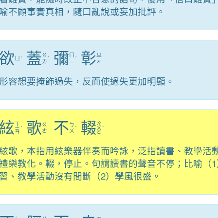
喻不顧事實真相，隨口亂說或妄加批評。
欲
蓋
彌
彰
ㄍ
ㄇ
ㄓ
ㄩ
ˋ
ˋ
ˊ
ㄞ
ㄧ
ㄤ
形容想要掩飾過失，反而使過失更加明顯。
絃
歌
不
輟
ㄒ
ㄔ
ㄍ
ㄅ
ㄧ
ˊ
ˊ
ㄨ
ˋ
ㄜ
ㄨ
ㄢ
ㄛ
絃歌，本指用絃樂器伴奏而吟詠，泛指讀書、教學活
禮樂教化。輟，停止。句謂讀書的聲音不停；比喻（1
習、教學活動沒有間斷（2）學風很盛。