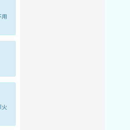
不用
。
深火
。