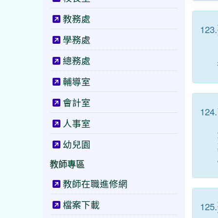
教務處
123.
學務處
總務處
輔導室
會計室
124.
人事室
幼兒園
教師專區
教師在職進修網
檔案下載
125.