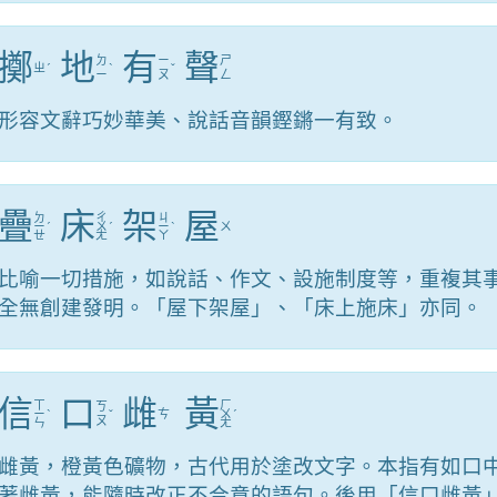
擲
地
有
聲
ㄉ
ㄧ
ㄕ
ㄓ
ˊ
ˋ
ˇ
ㄧ
ㄡ
ㄥ
形容文辭巧妙華美、說話音韻鏗鏘一有致。
疊
床
架
屋
ㄉ
ㄔ
ㄐ
ㄧ
ˊ
ㄨ
ˊ
ㄧ
ˋ
ㄨ
ㄝ
ㄤ
ㄚ
比喻一切措施，如說話、作文、設施制度等，重複其
全無創建發明。「屋下架屋」、「床上施床」亦同。
信
口
雌
黃
ㄒ
ㄏ
ㄎ
ㄧ
ˋ
ˇ
ㄘ
ㄨ
ˊ
ㄡ
ㄣ
ㄤ
雌黃，橙黃色礦物，古代用於塗改文字。本指有如口
著雌黃，能隨時改正不合意的語句。後用「信口雌黃