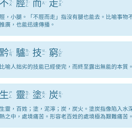
不
脛
而
走
ㄐ
ㄅ
ㄗ
ˋ
ㄧ
ˋ
ㄦ
ˊ
ˇ
ㄨ
ㄡ
ㄥ
脛，小腿。「不脛而走」指沒有腿也能去。比喻事物
推廣，也能迅速傳播。
黔
驢
技
窮
ㄑ
ㄑ
ㄌ
ㄐ
ㄧ
ˊ
ˊ
ˋ
ㄩ
ˊ
ㄩ
ㄧ
ㄢ
ㄥ
比喻人拙劣的技能已經使完，而終至露出無能的本質
生
靈
塗
炭
ㄌ
ㄕ
ㄊ
ㄊ
ㄧ
ˊ
ˊ
ˋ
ㄥ
ㄨ
ㄢ
ㄥ
生靈，百姓；塗，泥濘；炭，炭火。塗炭指像陷入水
熱之中，處境痛苦。形容老百姓的處境極為艱難痛苦