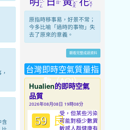
明
日
黃
花
ˊ
ㄖ
ˋ
ˊ
ㄧ
ㄨ
ㄨ
ㄥ
ㄤ
ㄚ
原指時移事易，好景不常；
今多比喻「過時的事物」失
去了原來的意義。
觀看完整成語資料
台灣即時空氣質量指
事，
數（AQI）
Hualien
的即時空氣
品質
2026年08月08日 19時08分
良
59
中含
」比