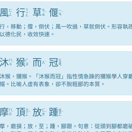
風
行
草
偃
ㄒ
ㄈ
ㄘ
ㄧ
ㄧ
ˊ
ˇ
ˇ
ㄥ
ㄠ
ㄢ
ㄥ
行，移動；偃，倒伏；風一吹過，草就倒伏。形容執
以德化民，收效快速。
沐
猴
而
冠
ㄍ
ㄇ
ㄏ
ˋ
ˊ
ㄦ
ˊ
ㄨ
ㄨ
ㄡ
ㄢ
沐猴，獼猴。「沐猴而冠」指性情急躁的獼猴學人穿
帽。比喻人虛有表象，卻不脫粗鄙的本質。
摩
頂
放
踵
ㄉ
ㄓ
ㄇ
ㄈ
ˊ
ㄧ
ˇ
ˇ
ㄨ
ˇ
ㄛ
ㄤ
ㄥ
ㄥ
摩，磨損；放，至；踵，腳跟。句意：從頭到腳都磨