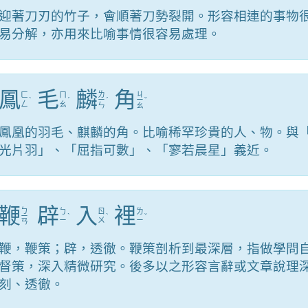
迎著刀刃的竹子，會順著刀勢裂開。形容相連的事物
易分解，亦用來比喻事情很容易處理。
鳳
毛
麟
角
ㄌ
ㄐ
ㄈ
ㄇ
ˋ
ˊ
ㄧ
ˊ
ㄧ
ˇ
ㄥ
ㄠ
ㄣ
ㄠ
鳳凰的羽毛、麒麟的角。比喻稀罕珍貴的人、物。與
光片羽」、「屈指可數」、「寥若晨星」義近。
鞭
辟
入
裡
ㄅ
ㄅ
ㄖ
ㄌ
ㄧ
ˋ
ˋ
ˇ
ㄧ
ㄨ
ㄧ
ㄢ
鞭，鞭策；辟，透徹。鞭策剖析到最深層，指做學問
督策，深入精微研究。後多以之形容言辭或文章說理
刻、透徹。