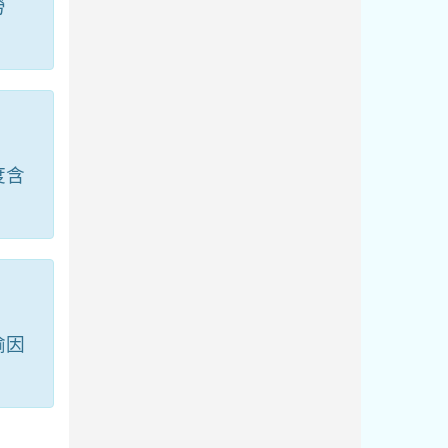
勞
度含
喻因