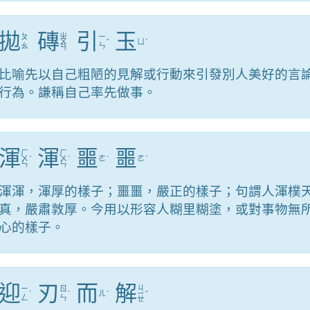
拋
磚
引
玉
ㄓ
ㄆ
ㄧ
ㄨ
ˇ
ㄩ
ˋ
ㄠ
ㄣ
ㄢ
比喻先以自己粗陋的見解或行動來引發別人美好的言
行為。謙稱自己率先做事。
渾
渾
噩
噩
ㄏ
ㄏ
ㄨ
ˊ
ㄨ
ˊ
ㄜ
ˋ
ㄜ
ˋ
ㄣ
ㄣ
渾渾，渾厚的樣子；噩噩，嚴正的樣子；句謂人渾樸
真，嚴肅敦厚。今用以形容人糊里糊塗，或對事物無
心的樣子。
迎
刃
而
解
ㄐ
ㄧ
ㄖ
ˊ
ˋ
ㄦ
ˊ
ㄧ
ˇ
ㄥ
ㄣ
ㄝ