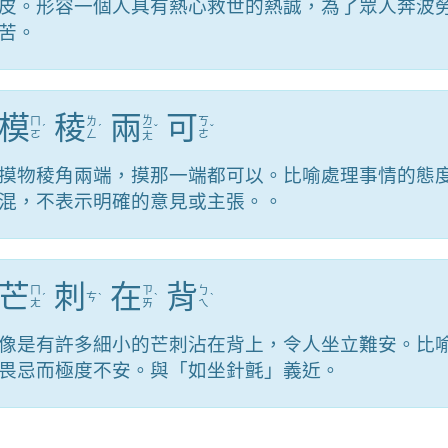
皮。形容一個人具有熱心救世的熱誠，為了眾人奔波
苦。
模
稜
兩
可
ㄌ
ㄇ
ㄌ
ㄎ
ˊ
ˊ
ㄧ
ˇ
ˇ
ㄛ
ㄥ
ㄜ
ㄤ
摸物稜角兩端，摸那一端都可以。比喻處理事情的態
混，不表示明確的意見或主張。。
芒
刺
在
背
ㄇ
ㄗ
ㄅ
ˊ
ㄘ
ˋ
ˋ
ˋ
ㄤ
ㄞ
ㄟ
像是有許多細小的芒刺沾在背上，令人坐立難安。比
畏忌而極度不安。與「如坐針氈」義近。