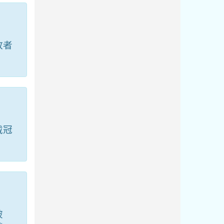
政者
戴冠
破