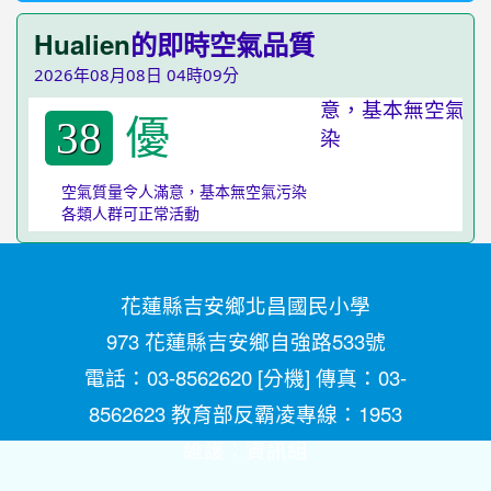
Hualien
的即時空氣品質
2026年08月08日 04時09分
優
38
空氣質量令人滿意，基本無空氣污染
各類人群可正常活動
花蓮縣吉安鄉北昌國民小學
973 花蓮縣吉安鄉自強路533號
電話：03-8562620 [
分機
] 傳真：03-
8562623 教育部反霸凌專線：1953
維護：
資訊組