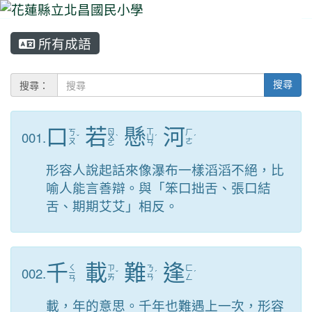
所有成語
⏸
搜尋：
搜尋
口
若
懸
河
ㄖ
ㄒ
001.
ㄎ
ㄏ
ˇ
ㄨ
ˋ
ㄩ
ˊ
ˊ
ㄡ
ㄜ
ㄛ
ㄢ
形容人說起話來像瀑布一樣滔滔不絕，比
喻人能言善辯。與「笨口拙舌、張口結
舌、期期艾艾」相反。
千
載
難
逢
ㄑ
002.
ㄗ
ㄋ
ㄈ
ㄧ
ˇ
ˊ
ˊ
ㄞ
ㄢ
ㄥ
ㄢ
載，年的意思。千年也難遇上一次，形容