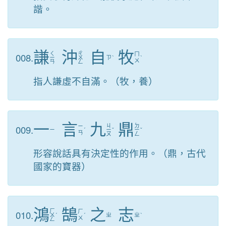
諧。
謙
沖
自
牧
ㄑ
ㄔ
008.
ㄇ
ㄧ
ㄨ
ㄗ
ˋ
ˋ
ㄨ
ㄢ
ㄥ
指人謙虛不自滿。（牧，養）
一
言
九
鼎
ㄐ
ㄉ
009.
ㄧ
ㄧ
ˊ
ㄧ
ˇ
ㄧ
ˇ
ㄢ
ㄡ
ㄥ
形容說話具有決定性的作用。（鼎，古代
國家的寶器）
鴻
鵠
之
志
ㄏ
010.
ㄏ
ㄨ
ˊ
ˊ
ㄓ
ㄓ
ˋ
ㄨ
ㄥ