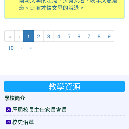
南朝文學家江淹，少有文名，晚年文思漸
衰。比喻才情文思的減退。
(目前頁次)
«
‹
1
2
3
4
5
6
7
8
9
下一頁
最後頁
10
›
»
教學資源
學校簡介
歷屆校長主任家長會長
校史沿革