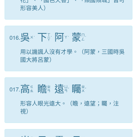
形容美人）
吳
下
阿
蒙
ㄒ
016.
ㄇ
ㄨ
ˊ
ㄧ
ˋ
ㄚ
ˋ
ˊ
ㄥ
ㄚ
用以譏諷人沒有才學。（阿蒙，三國時吳
國大將呂蒙）
高
瞻
遠
矚
017.
ㄍ
ㄓ
ㄩ
ㄓ
ˇ
ˇ
ㄠ
ㄢ
ㄢ
ㄨ
形容人眼光遠大。（瞻，遠望；矚，注
視）