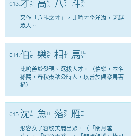
才
高
八
斗
013.
ㄘ
ㄍ
ㄅ
ㄉ
ˊ
ˇ
ㄞ
ㄠ
ㄚ
ㄡ
又作「八斗之才」，比喻才學洋溢，超越
眾人。
伯
樂
相
馬
ㄒ
014.
ㄅ
ㄌ
ㄇ
ˊ
ˋ
ㄧ
ˋ
ˇ
ㄛ
ㄜ
ㄚ
ㄤ
比喻善於發現、選拔人才。（伯樂，本名
孫陽，春秋秦穆公時人，以善於觀察馬著
稱）
沈
魚
落
雁
ㄌ
015.
ㄔ
ㄧ
ˊ
ㄩ
ˊ
ㄨ
ˋ
ˋ
ㄣ
ㄢ
ㄛ
形容女子容貌美麗出眾。（「閉月羞
花」、「國色天香」、「傾國傾城」皆可