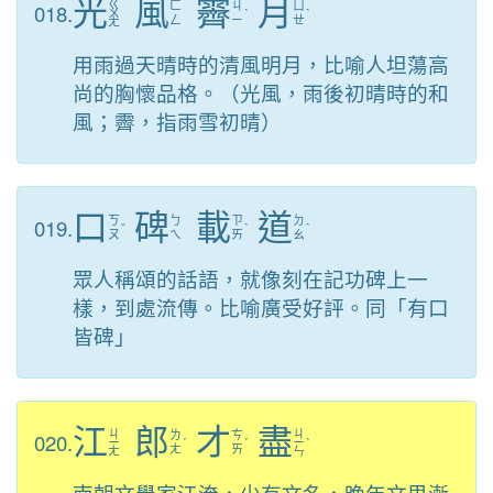
光
風
霽
月
ㄍ
018.
ㄈ
ㄐ
ㄩ
ㄨ
ˋ
ˋ
ㄥ
ㄧ
ㄝ
ㄤ
用雨過天晴時的清風明月，比喻人坦蕩高
尚的胸懷品格。（光風，雨後初晴時的和
風；霽，指雨雪初晴）
口
碑
載
道
019.
ㄎ
ㄅ
ㄗ
ㄉ
ˇ
ˋ
ˋ
ㄡ
ㄟ
ㄞ
ㄠ
眾人稱頌的話語，就像刻在記功碑上一
樣，到處流傳。比喻廣受好評。同「有口
皆碑」
江
郎
才
盡
ㄐ
ㄐ
020.
ㄌ
ㄘ
ㄧ
ˊ
ˊ
ㄧ
ˋ
ㄤ
ㄞ
ㄤ
ㄣ