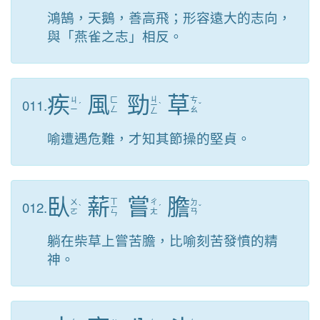
鴻鵠，天鵝，善高飛；形容遠大的志向，
與「燕雀之志」相反。
疾
風
勁
草
ㄐ
011.
ㄐ
ㄈ
ㄘ
ˊ
ㄧ
ˋ
ˇ
ㄧ
ㄥ
ㄠ
ㄥ
喻遭遇危難，才知其節操的堅貞。
臥
薪
嘗
膽
ㄒ
012.
ㄨ
ㄔ
ㄉ
ˋ
ㄧ
ˊ
ˇ
ㄛ
ㄤ
ㄢ
ㄣ
躺在柴草上嘗苦膽，比喻刻苦發憤的精
神。