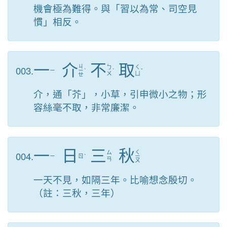
機會極為難得。與「習以為常、司空見
慣」相反。
一
介
不
取
ㄐ
003.
ㄅ
ㄑ
ㄧ
ㄧ
ˋ
ˋ
ˇ
ㄨ
ㄩ
ㄝ
介，通「芥」，小草，引申微小之物；形
容絲毫不取，非常廉潔。
一
日
三
秋
ㄑ
004.
ㄙ
ㄧ
ㄖ
ˋ
ㄧ
ㄢ
ㄡ
一天不見，如隔三年。比喻想念殷切。
（註：三秋，三年）