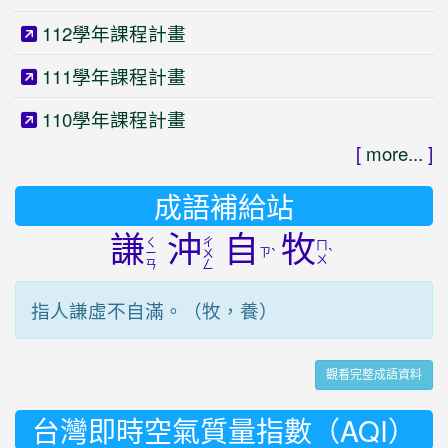
112學年課程計畫
111學年課程計畫
110學年課程計畫
[
more...
]
成語補給站
謙
沖
自
牧
ㄑ
ㄔ
ㄇ
ㄗ
ˋ
ˋ
ㄧ
ㄨ
ㄨ
ㄢ
ㄥ
指人謙虛不自滿。（牧，養）
觀看完整成語資料
台灣即時空氣質量指數（AQI）