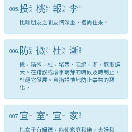
投
桃
報
李
005.
ㄊ
ㄊ
ㄅ
ㄌ
ˊ
ˊ
ˋ
ˇ
ㄡ
ㄠ
ㄠ
ㄧ
比喻朋友之間友情深重，禮尚往來。
防
微
杜
漸
ㄐ
006.
ㄈ
ㄨ
ㄉ
ˊ
ˊ
ˋ
ㄧ
ˋ
ㄤ
ㄟ
ㄨ
ㄢ
微，隱微。杜，堵塞、阻絕。漸，逐漸擴
大。在錯誤或壞事萌芽的時候及時制止，
杜絕它發展。意指謹慎地防止事物的惡
化。
宜
室
宜
家
ㄐ
007.
ㄧ
ˊ
ㄕ
ˋ
ㄧ
ˊ
ㄧ
ㄚ
指女子有婦德，能使家庭和樂，夫婦和