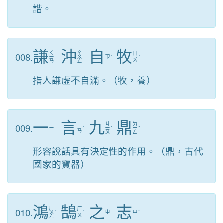
諧。
謙
沖
自
牧
ㄑ
ㄔ
008.
ㄇ
ㄧ
ㄨ
ㄗ
ˋ
ˋ
ㄨ
ㄢ
ㄥ
指人謙虛不自滿。（牧，養）
一
言
九
鼎
ㄐ
ㄉ
009.
ㄧ
ㄧ
ˊ
ㄧ
ˇ
ㄧ
ˇ
ㄢ
ㄡ
ㄥ
形容說話具有決定性的作用。（鼎，古代
國家的寶器）
鴻
鵠
之
志
ㄏ
010.
ㄏ
ㄨ
ˊ
ˊ
ㄓ
ㄓ
ˋ
ㄨ
ㄥ