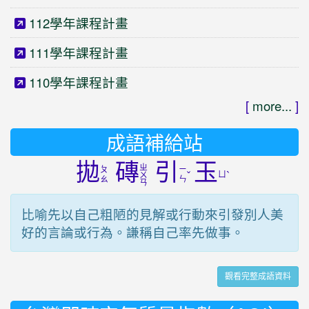
112學年課程計畫
111學年課程計畫
110學年課程計畫
[
more...
]
成語補給站
拋
磚
引
玉
ㄓ
ㄆ
ㄧ
ˇ
ㄩ
ˋ
ㄨ
ㄠ
ㄣ
ㄢ
比喻先以自己粗陋的見解或行動來引發別人美
好的言論或行為。謙稱自己率先做事。
觀看完整成語資料