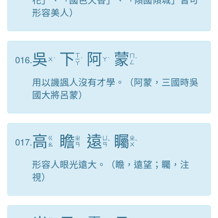
形容美人）
吳
下
阿
蒙
ㄒ
016.
ㄇ
ㄨ
ˊ
ㄧ
ˋ
ㄚ
ˋ
ˊ
ㄥ
ㄚ
用以譏諷人沒有才學。（阿蒙，三國時吳
國大將呂蒙）
高
瞻
遠
矚
017.
ㄍ
ㄓ
ㄩ
ㄓ
ˇ
ˇ
ㄠ
ㄢ
ㄢ
ㄨ
形容人眼光遠大。（瞻，遠望；矚，注
視）