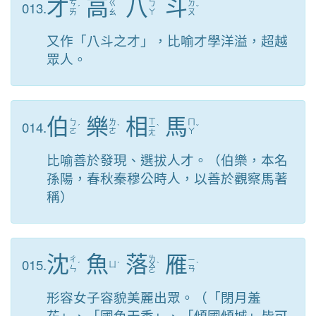
才
高
八
斗
013.
ㄘ
ㄍ
ㄅ
ㄉ
ˊ
ˇ
ㄞ
ㄠ
ㄚ
ㄡ
又作「八斗之才」，比喻才學洋溢，超越
眾人。
伯
樂
相
馬
ㄒ
014.
ㄅ
ㄌ
ㄇ
ˊ
ˋ
ㄧ
ˋ
ˇ
ㄛ
ㄜ
ㄚ
ㄤ
比喻善於發現、選拔人才。（伯樂，本名
孫陽，春秋秦穆公時人，以善於觀察馬著
稱）
沈
魚
落
雁
ㄌ
015.
ㄔ
ㄧ
ˊ
ㄩ
ˊ
ㄨ
ˋ
ˋ
ㄣ
ㄢ
ㄛ
形容女子容貌美麗出眾。（「閉月羞
花」、「國色天香」、「傾國傾城」皆可