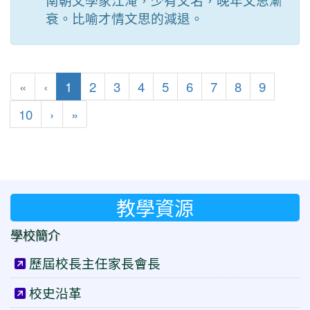
南朝文學家江淹，少有文名，晚年文思漸
衰。比喻才情文思的減退。
(目前頁次)
«
‹
1
2
3
4
5
6
7
8
9
下一頁
最後頁
10
›
»
教學資源
學校簡介
歷屆校長主任家長會長
校史沿革