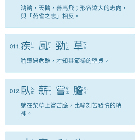
鴻鵠，天鵝，善高飛；形容遠大的志向，
與「燕雀之志」相反。
疾
風
勁
草
ㄐ
011.
ㄐ
ㄈ
ㄘ
ˊ
ㄧ
ˋ
ˇ
ㄧ
ㄥ
ㄠ
ㄥ
喻遭遇危難，才知其節操的堅貞。
臥
薪
嘗
膽
ㄒ
012.
ㄨ
ㄔ
ㄉ
ˋ
ㄧ
ˊ
ˇ
ㄛ
ㄤ
ㄢ
ㄣ
躺在柴草上嘗苦膽，比喻刻苦發憤的精
神。