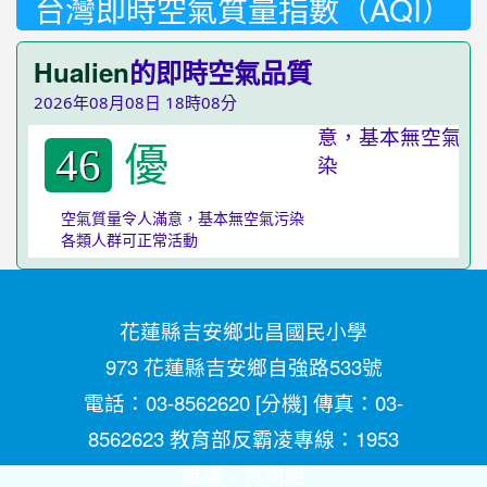
台灣即時空氣質量指數（AQI）
Hualien
的即時空氣品質
2026年08月08日 18時08分
優
46
空氣質量令人滿意，基本無空氣污染
各類人群可正常活動
花蓮縣吉安鄉北昌國民小學
973 花蓮縣吉安鄉自強路533號
電話：03-8562620 [
分機
] 傳真：03-
8562623 教育部反霸凌專線：1953
維護：
資訊組