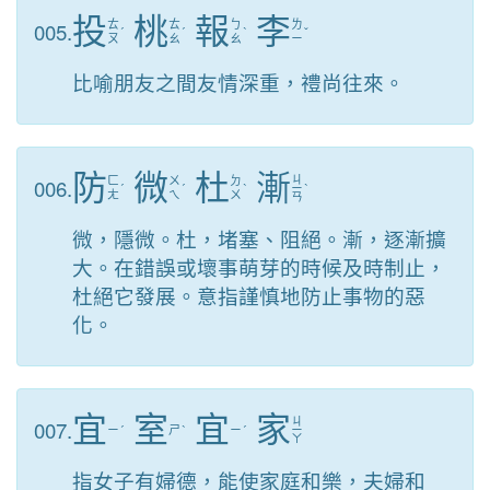
投
桃
報
李
005.
ㄊ
ㄊ
ㄅ
ㄌ
ˊ
ˊ
ˋ
ˇ
ㄡ
ㄠ
ㄠ
ㄧ
比喻朋友之間友情深重，禮尚往來。
防
微
杜
漸
ㄐ
006.
ㄈ
ㄨ
ㄉ
ˊ
ˊ
ˋ
ㄧ
ˋ
ㄤ
ㄟ
ㄨ
ㄢ
微，隱微。杜，堵塞、阻絕。漸，逐漸擴
大。在錯誤或壞事萌芽的時候及時制止，
杜絕它發展。意指謹慎地防止事物的惡
化。
宜
室
宜
家
ㄐ
007.
ㄧ
ˊ
ㄕ
ˋ
ㄧ
ˊ
ㄧ
ㄚ
指女子有婦德，能使家庭和樂，夫婦和