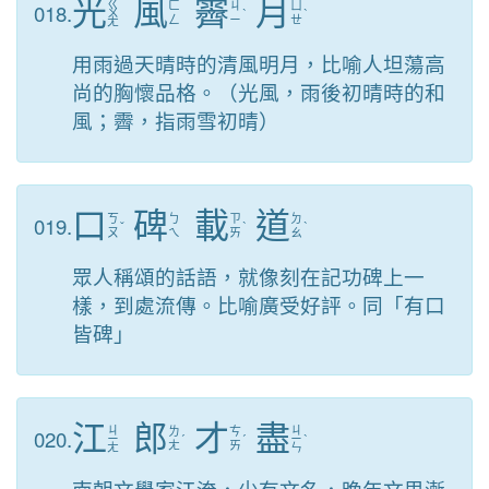
光
風
霽
月
ㄍ
018.
ㄈ
ㄐ
ㄩ
ㄨ
ˋ
ˋ
ㄥ
ㄧ
ㄝ
ㄤ
用雨過天晴時的清風明月，比喻人坦蕩高
尚的胸懷品格。（光風，雨後初晴時的和
風；霽，指雨雪初晴）
口
碑
載
道
019.
ㄎ
ㄅ
ㄗ
ㄉ
ˇ
ˋ
ˋ
ㄡ
ㄟ
ㄞ
ㄠ
眾人稱頌的話語，就像刻在記功碑上一
樣，到處流傳。比喻廣受好評。同「有口
皆碑」
江
郎
才
盡
ㄐ
ㄐ
020.
ㄌ
ㄘ
ㄧ
ˊ
ˊ
ㄧ
ˋ
ㄤ
ㄞ
ㄤ
ㄣ