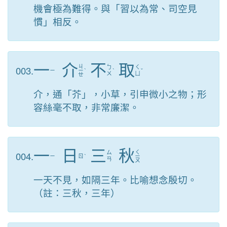
機會極為難得。與「習以為常、司空見
慣」相反。
一
介
不
取
ㄐ
003.
ㄅ
ㄑ
ㄧ
ㄧ
ˋ
ˋ
ˇ
ㄨ
ㄩ
ㄝ
介，通「芥」，小草，引申微小之物；形
容絲毫不取，非常廉潔。
一
日
三
秋
ㄑ
004.
ㄙ
ㄧ
ㄖ
ˋ
ㄧ
ㄢ
ㄡ
一天不見，如隔三年。比喻想念殷切。
（註：三秋，三年）