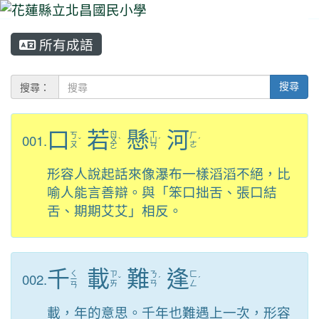
所有成語
⏸
搜尋：
搜尋
口
若
懸
河
ㄖ
ㄒ
001.
ㄎ
ㄏ
ˇ
ㄨ
ˋ
ㄩ
ˊ
ˊ
ㄡ
ㄜ
ㄛ
ㄢ
形容人說起話來像瀑布一樣滔滔不絕，比
喻人能言善辯。與「笨口拙舌、張口結
舌、期期艾艾」相反。
千
載
難
逢
ㄑ
002.
ㄗ
ㄋ
ㄈ
ㄧ
ˇ
ˊ
ˊ
ㄞ
ㄢ
ㄥ
ㄢ
載，年的意思。千年也難遇上一次，形容